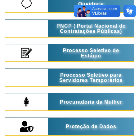
Ouvidoria
PNCP ( Portal Nacional de
Contratações Públicas)
Processo Seletivo de
Estágio
Processo Seletivo para
Servidores Temporários
Procuradoria da Mulher
Proteção de Dados