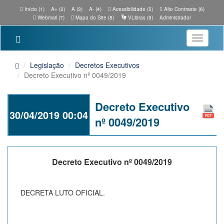
Início (1)
A+ (2)
A (3)
A- (4)
Acessibilidade (5)
Alto Contraste (6)
Webmail (7)
Mapa do Site (8)
VLibras (9)
Administrador
Toggle
navigatio
Legislação
Decretos Executivos
Decreto Executivo nº 0049/2019
Decreto Executivo
30/04/2019 00:04
nº 0049/2019
Decreto Executivo nº 0049/2019
DECRETA LUTO OFICIAL.