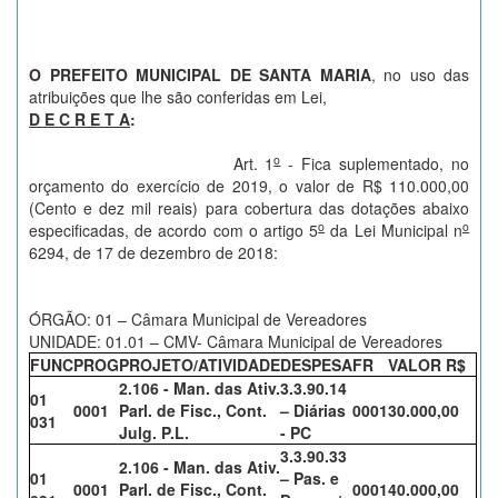
O PREFEITO MUNICIPAL DE SANTA MARIA
, no uso das
atribuições que lhe são conferidas em Lei,
D E C R E T A
:
o
Art. 1
- Fica suplementado, no
orçamento do exercício de 2019, o valor de R$ 110.000,00
(Cento e dez mil reais) para cobertura das dotações abaixo
o
o
especificadas, de acordo com o artigo 5
da Lei Municipal n
6294, de 17 de dezembro de 2018:
ÓRGÃO: 01 – Câmara Municipal de Vereadores
UNIDADE: 01.01 – CMV- Câmara Municipal de Vereadores
FUNC
PROG
PROJETO/ATIVIDADE
DESPESA
FR
VALOR R$
2.106 - Man. das Ativ.
3.3.90.14
01
0001
Parl. de Fisc., Cont.
– Diárias
0001
30.000,00
031
Julg. P.L.
- PC
3.3.90.33
2.106 - Man. das Ativ.
01
– Pas. e
0001
Parl. de Fisc., Cont.
0001
40.000,00