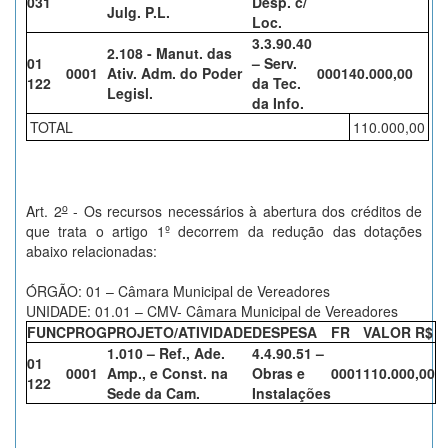
031
Desp. c/
Julg. P.L.
Loc.
3.3.90.40
2.108 - Manut. das
01
– Serv.
0001
Ativ. Adm. do Poder
0001
40.000,00
122
da Tec.
Legisl.
da Info.
TOTAL
110.000,00
o
Art. 2
- Os recursos necessários à abertura dos créditos de
que trata o artigo 1º decorrem da redução das dotações
abaixo relacionadas:
ÓRGÃO: 01 – Câmara Municipal de Vereadores
UNIDADE: 01.01 – CMV- Câmara Municipal de Vereadores
FUNC
PROG
PROJETO/ATIVIDADE
DESPESA
FR
VALOR R$
1.010 – Ref., Ade.
4.4.90.51 –
01
0001
Amp., e Const. na
Obras e
0001
110.000,00
122
Sede da Cam.
Instalações