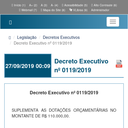
Início (1)
A+ (2)
A (3)
A- (4)
Acessibilidade (5)
Alto Contraste (6)
Webmail (7)
Mapa do Site (8)
VLibras (9)
Administrador
Toggle
navigatio
Legislação
Decretos Executivos
Decreto Executivo nº 0119/2019
Decreto Executivo
27/09/2019 00:09
nº 0119/2019
Decreto Executivo nº 0119/2019
SUPLEMENTA AS DOTAÇÕES ORÇAMENTÁRIAS NO
MONTANTE DE R$ 110.000,00.