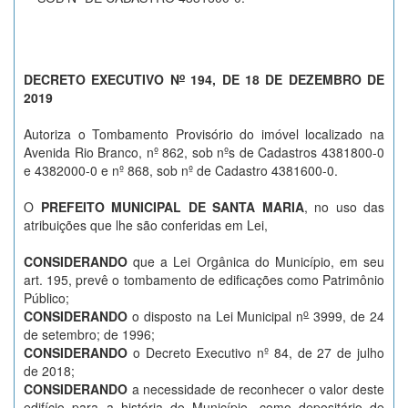
o
DECRETO EXECUTIVO N
194, DE 18 DE DEZEMBRO DE
2019
Autoriza o Tombamento Provisório do imóvel localizado na
Avenida Rio Branco, nº 862, sob nºs de Cadastros 4381800-0
e 4382000-0 e nº 868, sob nº de Cadastro 4381600-0.
O
PREFEITO MUNICIPAL DE SANTA MARIA
, no uso das
atribuições que lhe são conferidas em Lei,
CONSIDERANDO
que a Lei Orgânica do Município, em seu
art. 195, prevê o tombamento de edificações como Patrimônio
Público;
o
CONSIDERANDO
o disposto na Lei Municipal n
3999, de 24
de setembro; de 1996;
CONSIDERANDO
o Decreto Executivo nº 84, de 27 de julho
de 2018;
CONSIDERANDO
a necessidade de reconhecer o valor deste
edifício para a história do Município, como depositário de