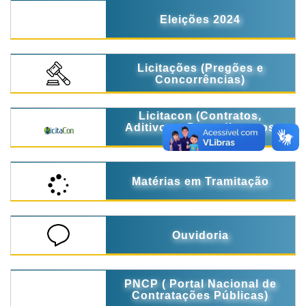
Eleições 2024
Licitações (Pregões e
Concorrências)
Licitacon (Contratos,
Aditivos e Procedimentos
Licitatórios)
Matérias em Tramitação
Ouvidoria
PNCP ( Portal Nacional de
Contratações Públicas)