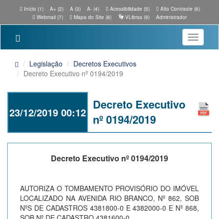
Início (1)
A+ (2)
A (3)
A- (4)
Acessibilidade (5)
Alto Contraste (6)
Webmail (7)
Mapa do Site (8)
VLibras (9)
Administrador
Toggle
navigatio
Legislação
Decretos Executivos
Decreto Executivo nº 0194/2019
Decreto Executivo
23/12/2019 00:12
nº 0194/2019
Decreto Executivo nº 0194/2019
AUTORIZA O TOMBAMENTO PROVISÓRIO DO IMÓVEL
LOCALIZADO NA AVENIDA RIO BRANCO, Nº 862, SOB
NºS DE CADASTROS 4381800-0 E 4382000-0 E Nº 868,
SOB Nº DE CADASTRO 4381600-0.