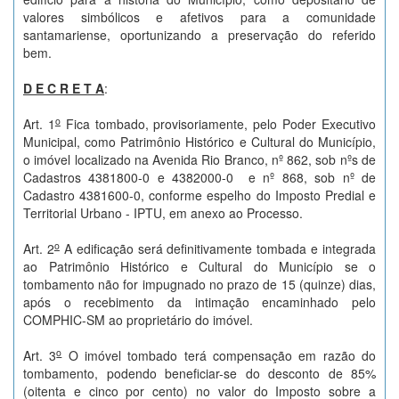
valores simbólicos e afetivos para a comunidade
santamariense, oportunizando a preservação do referido
bem.
D E C R E T A
:
o
Art. 1
Fica tombado, provisoriamente, pelo Poder Executivo
Municipal, como Patrimônio Histórico e Cultural do Município,
o imóvel localizado na Avenida Rio Branco, nº 862, sob nºs de
Cadastros 4381800-0 e 4382000-0 e nº 868, sob nº de
Cadastro 4381600-0, conforme espelho do Imposto Predial e
Territorial Urbano - IPTU, em anexo ao Processo.
o
Art. 2
A edificação será definitivamente tombada e integrada
ao Patrimônio Histórico e Cultural do Município se o
tombamento não for impugnado no prazo de 15 (quinze) dias,
após o recebimento da intimação encaminhado pelo
COMPHIC-SM ao proprietário do imóvel.
o
Art. 3
O imóvel tombado terá compensação em razão do
tombamento, podendo beneficiar-se do desconto de 85%
(oitenta e cinco por cento) no valor do Imposto sobre a