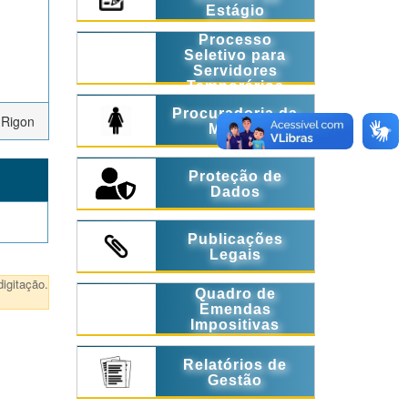
Estágio
Processo
Seletivo para
Servidores
Temporários
Procuradoria da
 Rigon
Mulher
Proteção de
Dados
Publicações
Legais
igitação.
Quadro de
Emendas
Impositivas
Relatórios de
Gestão