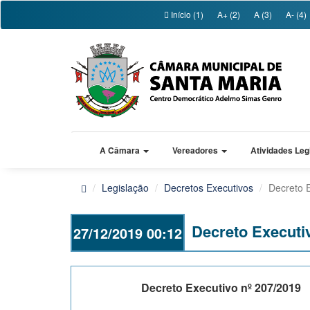
Início (1)
A+ (2)
A (3)
A- (4)
A Câmara
Vereadores
Atividades Leg
Legislação
Decretos Executivos
Decreto 
Decreto Executi
27/12/2019 00:12
Decreto Executivo nº 207/2019