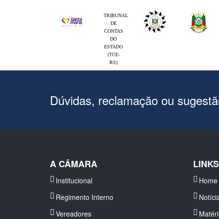
TRIBUNAL
DE
CONTAS
DO
ESTADO
(TCE-
RS)
Dúvidas, reclamação ou sugest
A CÂMARA
LINK
Institucional
Home
Regimento Interno
Notíci
Vereadores
Matér