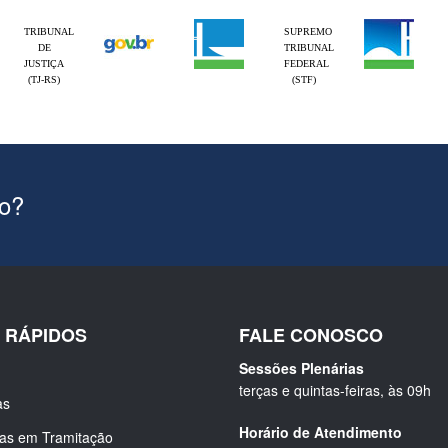
TRIBUNAL
SUPREMO
DE
TRIBUNAL
JUSTIÇA
FEDERAL
(TJ-RS)
(STF)
ão?
S RÁPIDOS
FALE CONOSCO
Sessões Plenárias
terças e quintas-feiras, às 09h
as
Horário de Atendimento
ias em Tramitação