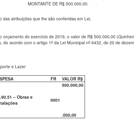
MONTANTE DE R$ 500.000,00.
o das atribuições que lhe são conferidas em Lei,
o orçamento do exercício de 2019, o valor de R$ 500.000,00 (Quinhen
o
o
a, de acordo com o artigo 1
da Lei Municipal n
6432, de 20 de dezem
porte e Lazer
SPESA
FR
VALOR R$
500.000,00
4.90.51 – Obras e
0001
stalações
.000,00