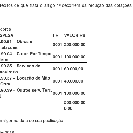
réditos de que trata o artigo 1º decorrem da redução das dotações
adores
SPESA
FR
VALOR R$
4.90.51 – Obras e
0001
200.000,00
stalações
1.90.04 – Contr. Por Tempo.
0001
100.000,00
term.
3.90.35 – Serviços de
0001
60.000,00
nsultoria
3.90.37 – Locação de Mão
0001
40.000,00
 Obra
.90.39 – Outros serv. Terc.
0001
100.000,00
J
500.000,00
0,00
m vigor na data de sua publicação.
de 2019.