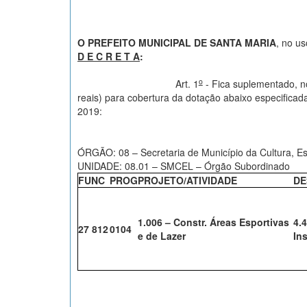
O PREFEITO MUNICIPAL DE SANTA MARIA
, no us
D E C R E T A
:
o
Art. 1
- Fica suplementado, n
reais) para cobertura da dotação abaixo especificad
2019:
ÓRGÃO: 08 – Secretaria de Município da Cultura, Es
UNIDADE: 08.01 – SMCEL – Órgão Subordinado
FUNC
PROG
PROJETO/ATIVIDADE
DE
1.006 – Constr. Áreas Esportivas
4.
27 812
0104
e de Lazer
In