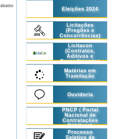
 abaixo
Eleições 2024
Licitações
(Pregões e
Concorrências)
Licitacon
(Contratos,
Aditivos e
Procedimentos
Licitatórios)
Matérias em
Tramitação
Ouvidoria
PNCP ( Portal
Nacional de
Contratações
Públicas)
Processo
Seletivo de