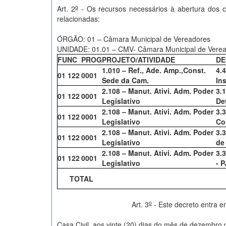
o
Art. 2
- Os recursos necessários à abertura dos c
relacionadas:
ÓRGÃO: 01 – Câmara Municipal de Vereadores
UNIDADE: 01.01 – CMV- Câmara Municipal de Vere
FUNC
PROG
PROJETO/ATIVIDADE
DE
1.010 – Ref., Ade. Amp.,Const.
4.
01 122
0001
Sede da Cam.
In
2.108 – Manut. Ativi. Adm. Poder
3.
01 122
0001
Legislativo
De
2.108 – Manut. Ativi. Adm. Poder
3.
01 122
0001
Legislativo
Co
2.108 – Manut. Ativi. Adm. Poder
3.
01 122
0001
Legislativo
de
2.108 – Manut. Ativi. Adm. Poder
3.3
01 122
0001
Legislativo
- P
TOTAL
o
Art. 3
- Este decreto entra e
Casa Civil, aos vinte (20) dias do mês de dezembro 