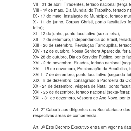
VII - 21 de abril, Tiradentes, feriado nacional (terça-f
o
VIII - 1
de maio, Dia Mundial do Trabalho, feriado nac
IX - 17 de maio, Instalação do Município, feriado mu
X - 11 de junho, Corpus Christi, ponto facultativo 
feira);
XI - 12 de junho, ponto facultativo (sexta-feira);
XII - 7 de setembro, Independência do Brasil, feriad
XIII - 20 de setembro, Revolução Farroupilha, feriad
XIV - 12 de outubro, Nossa Senhora Aparecida, feria
XV- 28 de outubro, Dia do Servidor Público, ponto facu
XVI - 2 de novembro, Finados, feriado nacional (segu
XVII - 15 de novembro, Proclamação da República, f
XVIII - 7 de dezembro, ponto facultativo (segunda-fei
XIX - 8 de dezembro, consagrado a Padroeira da Cidad
XX - 24 de dezembro, véspera de Natal, ponto faculta
XXI - 25 de dezembro, feriado nacional (sexta-feira);
XXII - 31 de dezembro, véspera de Ano Novo, ponto fa
Art. 2º Caberá aos dirigentes das Secretarias e do
respectivas áreas de competência.
o
Art. 3
Este Decreto Executivo entra em vigor na dat