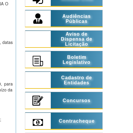
RA O
Audiências
Públicas
Aviso de
Dispensa de
, datas
Licitação
Boletim
Legislativo
Cadastro de
Entidades
0, para
uízo da
Concursos
;
Contracheque