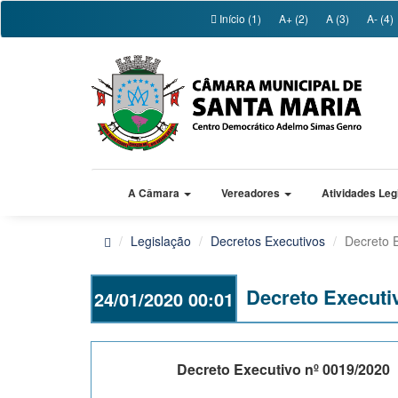
Início (1)
A+ (2)
A (3)
A- (4)
A Câmara
Vereadores
Atividades Leg
Legislação
Decretos Executivos
Decreto 
Decreto Executi
24/01/2020 00:01
Decreto Executivo nº 0019/2020