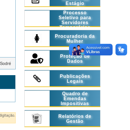
Estágio
Processo
Seletivo para
Servidores
Temporários
Procuradoria da
Mulher
Proteção de
Dados
 Sodré
Publicações
Legais
Quadro de
Emendas
Impositivas
igitação.
Relatórios de
Gestão