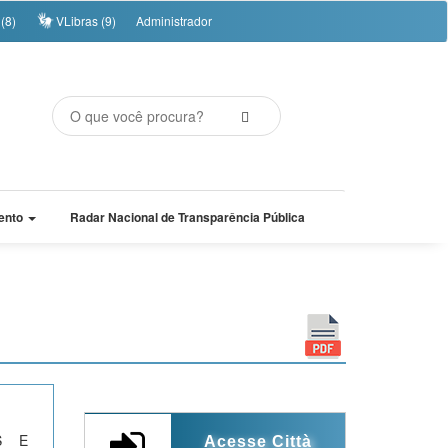
(8)
VLibras (9)
Administrador
ento
Radar Nacional de Transparência Pública
S E
Acesse Città