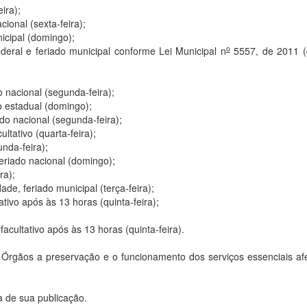
eira);
ional (sexta-feira);
nicipal (domingo);
o
federal e feriado municipal conforme Lei Municipal n
5557, de 2011 (
o nacional (segunda-feira);
o estadual (domingo);
do nacional (segunda-feira);
ltativo (quarta-feira);
nda-feira);
eriado nacional (domingo);
ra);
e, feriado municipal (terça-feira);
tivo após às 13 horas (quinta-feira);
cultativo após às 13 horas (quinta-feira).
s Órgãos a preservação e o funcionamento dos serviços essenciais af
a de sua publicação.