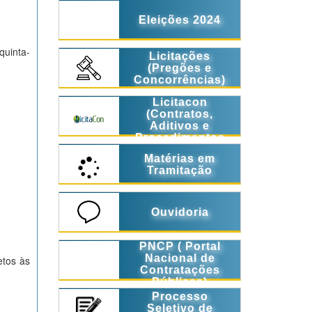
Eleições 2024
quinta-
Licitações
(Pregões e
Concorrências)
Licitacon
(Contratos,
Aditivos e
Procedimentos
Licitatórios)
Matérias em
Tramitação
Ouvidoria
PNCP ( Portal
Nacional de
etos às
Contratações
Públicas)
Processo
Seletivo de