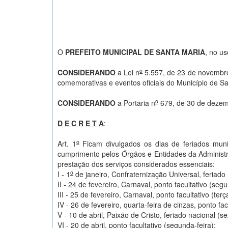
O
PREFEITO MUNICIPAL DE SANTA MARIA
, no us
o
CONSIDERANDO
a Lei n
5.557, de 23 de novembro 
comemorativas e eventos oficiais do Município de Sa
o
CONSIDERANDO
a Portaria n
679, de 30 de dezemb
D E C R E T A
:
o
Art. 1
Ficam divulgados os dias de feriados munic
cumprimento pelos Órgãos e Entidades da Administra
prestação dos serviços considerados essenciais:
o
I - 1
de janeiro, Confraternização Universal, feriado 
II - 24 de fevereiro, Carnaval, ponto facultativo (segu
III - 25 de fevereiro, Carnaval, ponto facultativo (terça
IV - 26 de fevereiro, quarta-feira de cinzas, ponto fa
V - 10 de abril, Paixão de Cristo, feriado nacional (se
VI - 20 de abril, ponto facultativo (segunda-feira);