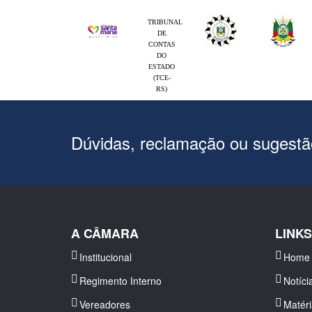
TRIBUNAL
DE
CONTAS
DO
ESTADO
(TCE-
RS)
Dúvidas, reclamação ou sugest
A CÂMARA
LINK
Institucional
Home
Regimento Interno
Notíci
Vereadores
Matér