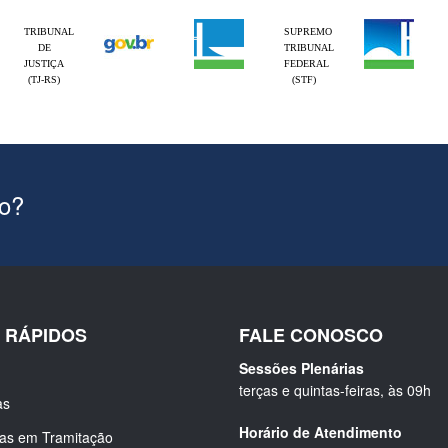
TRIBUNAL
SUPREMO
DE
TRIBUNAL
JUSTIÇA
FEDERAL
(TJ-RS)
(STF)
ão?
S RÁPIDOS
FALE CONOSCO
Sessões Plenárias
terças e quintas-feiras, às 09h
as
Horário de Atendimento
ias em Tramitação