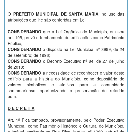
O
PREFEITO MUNICIPAL DE SANTA MARIA
, no uso das
atribuições que lhe são conferidas em Lei,
CONSIDERANDO
que a Lei Orgânica do Município, em seu
art. 195, prevê o tombamento de edificações como Patrimônio
Público;
o
CONSIDERANDO
o disposto na Lei Municipal n
3999, de 24
de setembro; de 1996;
CONSIDERANDO
o Decreto Executivo nº 84, de 27 de julho
de 2018;
CONSIDERANDO
a necessidade de reconhecer o valor deste
edifício para a história do Município, como depositário de
valores simbólicos e afetivos para a comunidade
santamariense, oportunizando a preservação do referido
bem.
D E C R E T A
:
o
Art. 1
Fica tombado, provisoriamente, pelo Poder Executivo
Municipal, como Patrimônio Histórico e Cultural do Município,
o imóvel localizado na Rua Silva Jardim, nº 1989, sob nº de