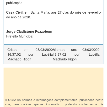
publicação.
Casa Civil
, em Santa Maria, aos 27 dias do mês de fevereiro
do ano de 2020.
Jorge Cladistone Pozzobom
Prefeito Municipal
Criado em: 03/03/2020
Alterado em: 03/03/2020
16:37:02 por: Lucélia
16:37:02 por: Lucélia
Machado Rigon
Machado Rigon
Anexos (1)
34 - Nº 128 da lista - Tombamento Provisório - Jose Carlos
Hausen nº 1989
OBS:
As normas e informações complementares, publicadas neste
site, tem caráter apenas informativo, podendo conter erros de