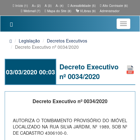
Início (1)
A+ (2)
A (3)
A- (4)
Acessibilidade (5)
Alto Contraste (6)
Webmail (7)
Mapa do Site (8)
VLibras (9)
Administrador
Toggle
navigatio
Legislação
Decretos Executivos
Decreto Executivo nº 0034/2020
Decreto Executivo
03/03/2020 00:03
nº 0034/2020
Decreto Executivo nº 0034/2020
AUTORIZA O TOMBAMENTO PROVISÓRIO DO IMÓVEL
LOCALIZADO NA RUA SILVA JARDIM, Nº 1989, SOB Nº
DE CADASTRO 4306100-0.