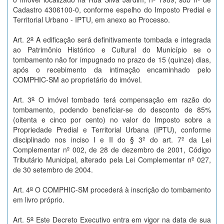
Cadastro 4306100-0, conforme espelho do Imposto Predial e
Territorial Urbano - IPTU, em anexo ao Processo.
o
Art. 2
A edificação será definitivamente tombada e integrada
ao Patrimônio Histórico e Cultural do Município se o
tombamento não for impugnado no prazo de 15 (quinze) dias,
após o recebimento da intimação encaminhado pelo
COMPHIC-SM ao proprietário do imóvel.
o
Art. 3
O imóvel tombado terá compensação em razão do
tombamento, podendo beneficiar-se do desconto de 85%
(oitenta e cinco por cento) no valor do Imposto sobre a
Propriedade Predial e Territorial Urbana (IPTU), conforme
disciplinado nos inciso I e II do § 3º do art. 7º da Lei
Complementar nº 002, de 28 de dezembro de 2001, Código
Tributário Municipal, alterado pela Lei Complementar nº 027,
de 30 setembro de 2004.
o
Art. 4
O COMPHIC-SM procederá à inscrição do tombamento
em livro próprio.
o
Art. 5
Este Decreto Executivo entra em vigor na data de sua