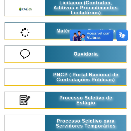
Licitacon (Contratos,
Aditivos e Procedimentos
Licitatórios)
Matérias em Tramitação
Ouvidoria
PNCP ( Portal Nacional de
Contratações Públicas)
Processo Seletivo de
Estágio
Processo Seletivo para
Servidores Temporários