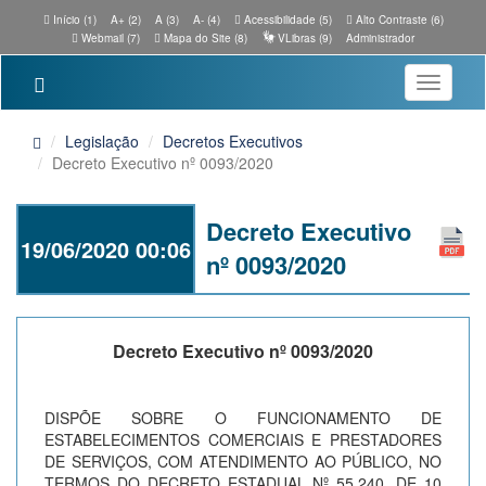
Início (1)
A+ (2)
A (3)
A- (4)
Acessibilidade (5)
Alto Contraste (6)
Webmail (7)
Mapa do Site (8)
VLibras (9)
Administrador
Toggle
navigatio
Legislação
Decretos Executivos
Decreto Executivo nº 0093/2020
Decreto Executivo
19/06/2020 00:06
nº 0093/2020
Decreto Executivo nº 0093/2020
DISPÕE SOBRE O FUNCIONAMENTO DE
ESTABELECIMENTOS COMERCIAIS E PRESTADORES
DE SERVIÇOS, COM ATENDIMENTO AO PÚBLICO, NO
TERMOS DO DECRETO ESTADUAL Nº 55.240, DE 10