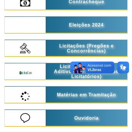
Contracheque
Eleições 2024
Licitações (Pregões e
Concorrências)
Licitacon (Contratos,
Aditivos e Procedimentos
Licitatórios)
Matérias em Tramitação
Ouvidoria