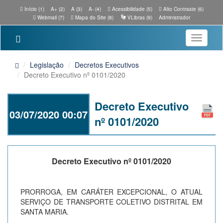
Início (1)
A+ (2)
A (3)
A- (4)
Acessibilidade (5)
Alto Contraste (6)
Webmail (7)
Mapa do Site (8)
VLibras (9)
Administrador
Toggle
navigatio
Legislação
Decretos Executivos
Decreto Executivo nº 0101/2020
Decreto Executivo
03/07/2020 00:07
nº 0101/2020
Decreto Executivo nº 0101/2020
PRORROGA, EM CARÁTER EXCEPCIONAL, O ATUAL
SERVIÇO DE TRANSPORTE COLETIVO DISTRITAL EM
SANTA MARIA.