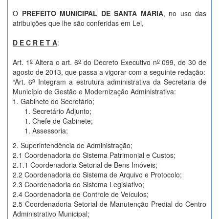
O
PREFEITO MUNICIPAL DE SANTA MARIA
, no uso das
atribuições que lhe são conferidas em Lei,
D E C R E T A
:
o
o
o
Art. 1
Altera o art. 6
do Decreto Executivo n
099, de 30 de
agosto de 2013, que passa a vigorar com a seguinte redação:
o
“Art. 6
Integram a estrutura administrativa da Secretaria de
Município de Gestão e Modernização Administrativa:
1. Gabinete do Secretário;
Secretário Adjunto;
Chefe de Gabinete;
Assessoria;
2. Superintendência de Administração;
2.1 Coordenadoria do Sistema Patrimonial e Custos;
2.1.1 Coordenadoria Setorial de Bens Imóveis;
2.2 Coordenadoria do Sistema de Arquivo e Protocolo;
2.3 Coordenadoria do Sistema Legislativo;
2.4 Coordenadoria de Controle de Veículos;
2.5 Coordenadoria Setorial de Manutenção Predial do Centro
Administrativo Municipal;