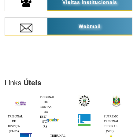
Visitas Institucionais
Webmail
Links
Úteis
TRIBUNAL
DE
CONTAS
DO
TRIBUNAL
SUPREMO
ESTADO
DE
TRIBUNAL
(TCE-
JUSTIÇA
FEDERAL
RS)
(TJ-RS)
(STF)
TRIBUNAL