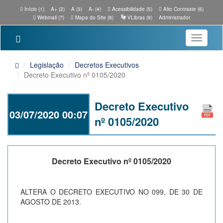
Início (1)
A+ (2)
A (3)
A- (4)
Acessibilidade (5)
Alto Contraste (6)
Webmail (7)
Mapa do Site (8)
VLibras (9)
Administrador
Toggle
navigatio
Legislação
Decretos Executivos
Decreto Executivo nº 0105/2020
Decreto Executivo
03/07/2020 00:07
nº 0105/2020
Decreto Executivo nº 0105/2020
ALTERA O DECRETO EXECUTIVO NO 099, DE 30 DE
AGOSTO DE 2013.