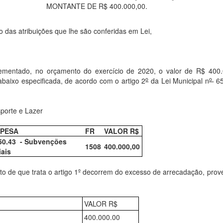
MONTANTE DE R$ 400.000,00.
o das atribuições que lhe são conferidas em Lei,
ementado, no orçamento do exercício de 2020, o valor de R$ 400.
o
o
abaixo especificada, de acordo com o artigo 2
da Lei Municipal n
65
porte e Lazer
PESA
FR
VALOR R$
.50.43 - Subvenções
1508
400.000,00
iais
to de que trata o artigo 1º decorrem do excesso de arrecadação, prov
VALOR R$
400.000.00