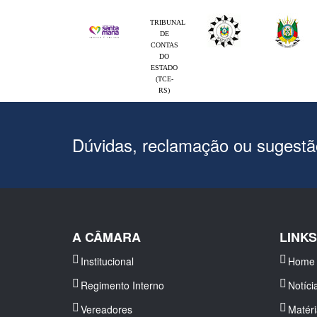
TRIBUNAL
DE
CONTAS
DO
ESTADO
(TCE-
RS)
Dúvidas, reclamação ou sugest
A CÂMARA
LINK
Institucional
Home
Regimento Interno
Notíci
Vereadores
Matér