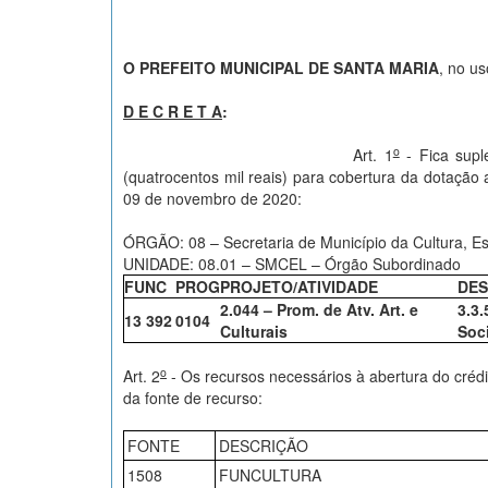
O PREFEITO MUNICIPAL DE SANTA MARIA
, no us
D E C R E T A
:
o
Art. 1
- Fica supl
(quatrocentos mil reais) para cobertura da dotação 
09 de novembro de 2020:
ÓRGÃO: 08 – Secretaria de Município da Cultura, Es
UNIDADE: 08.01 – SMCEL – Órgão Subordinado
FUNC
PROG
PROJETO/ATIVIDADE
DES
2.044 – Prom. de Atv. Art. e
3.3
13 392
0104
Culturais
Soc
o
Art. 2
- Os recursos necessários à abertura do crédi
da fonte de recurso:
FONTE
DESCRIÇÃO
1508
FUNCULTURA