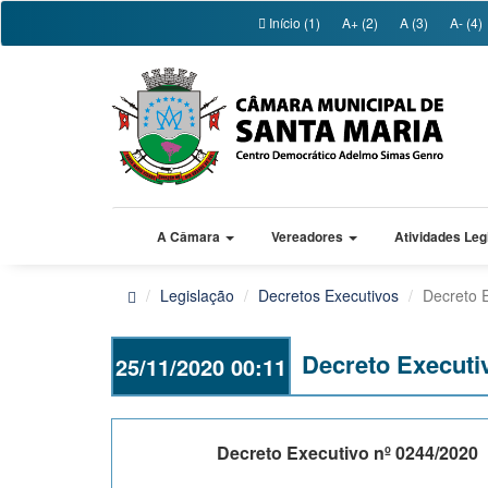
Início (1)
A+ (2)
A (3)
A- (4)
A Câmara
Vereadores
Atividades Leg
Legislação
Decretos Executivos
Decreto 
Decreto Executi
25/11/2020 00:11
Decreto Executivo nº 0244/2020