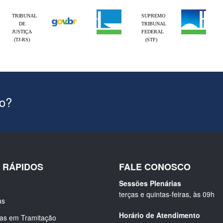
TRIBUNAL
SUPREMO
DE
TRIBUNAL
JUSTIÇA
FEDERAL
(TJ-RS)
(STF)
ão?
S RÁPIDOS
FALE CONOSCO
Sessões Plenárias
terças e quintas-feiras, às 09h
as
Horário de Atendimento
ias em Tramitação