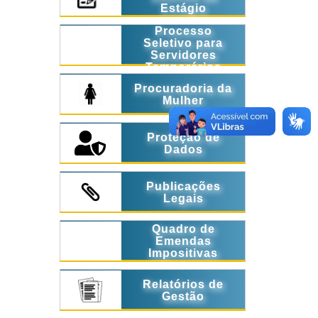
Estágio
Processo
Seletivo para
Servidores
Temporários
Procuradoria da
Mulher
Proteção de
Dados
Publicações
Legais
Quadro de
Emendas
Impositivas
Relatórios de
Gestão