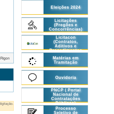
Eleições 2024
Licitações
(Pregões e
Concorrências)
Licitacon
(Contratos,
Aditivos e
Procedimentos
Licitatórios)
 Rigon
Matérias em
Tramitação
Ouvidoria
PNCP ( Portal
Nacional de
Contratações
Públicas)
igitação.
Processo
Seletivo de