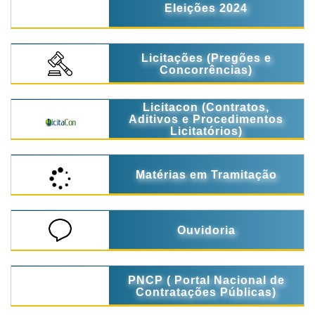
Eleições 2024
Licitações (Pregões e
Concorrências)
Licitacon (Contratos,
Aditivos e Procedimentos
Licitatórios)
Matérias em Tramitação
Ouvidoria
PNCP ( Portal Nacional de
Contratações Públicas)