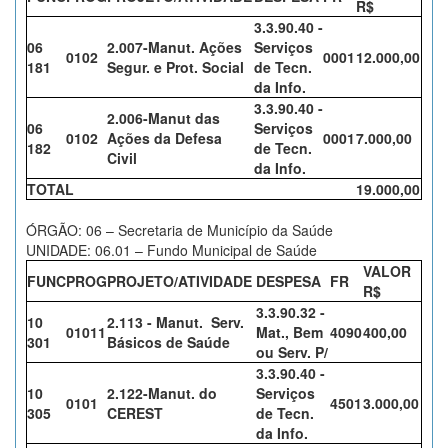
R$
3.3.90.40 -
06
2.007-Manut. Ações
Serviços
0102
0001
12.000,00
181
Segur. e Prot. Social
de Tecn.
da Info.
3.3.90.40 -
2.006-Manut das
06
Serviços
0102
Ações da Defesa
0001
7.000,00
182
de Tecn.
Civil
da Info.
TOTAL
19.000,00
ÓRGÃO: 06 – Secretaria de Município da Saúde
UNIDADE: 06.01 – Fundo Municipal de Saúde
VALOR
FUNC
PROG
PROJETO/ATIVIDADE
DESPESA
FR
R$
3.3.90.32 -
10
2.113 - Manut. Serv.
01011
Mat., Bem
4090
400,00
301
Básicos de Saúde
ou Serv. P/
3.3.90.40 -
10
2.122-Manut. do
Serviços
0101
4501
3.000,00
305
CEREST
de Tecn.
da Info.