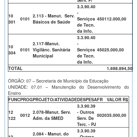
Serv. P/
3.3.90.40
-
10
2.113 - Manut. Serv.
0101
Serviços
4501
12.000,00
301
Básicos de Saúde
de Tecn.
da Info.
3.3.90.40
2.117-Manut.
-
10
0101
Vigilânc. Sanitária
Serviços
4502
5.000,00
304
Municipal
de Tecn.
da Info.
TOTAL
1.698.894,50
ÓRGÃO: 07 – Secretaria de Município da Educação
UNIDADE: 07.01 – Manutenção do Desenvolvimento do
Ensino
FUNC
PROG
PROJETO/ATIVIDADE
DESPESA
FR
VALOR R$
3.3.90.39
12
2.078-Manut. Serv.
- Outros
0012
0020
35.000,00
122
Adm. da SMED
Serv. De
Terc. - PJ
3.3.90.39
2.084 - Manut. do
12
- Outros