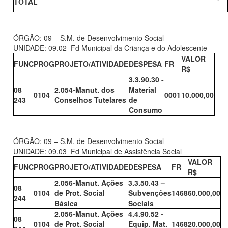
TOTAL
ÓRGÃO: 09 – S.M. de Desenvolvimento Social
UNIDADE: 09.02 Fd Municipal da Criança e do Adolescente
VALOR
FUNC
PROG
PROJETO/ATIVIDADE
DESPESA
FR
R$
3.3.90.30 -
08
2.054-Manut. dos
Material
0104
0001
10.000,00
243
Conselhos Tutelares
de
Consumo
ÓRGÃO: 09 – S.M. de Desenvolvimento Social
UNIDADE: 09.03 Fd Municipal de Assistência Social
VALOR
FUNC
PROG
PROJETO/ATIVIDADE
DESPESA
FR
R$
2.056-Manut. Ações
3.3.50.43 –
08
0104
de Prot. Social
Subvenções
1468
60.000,00
244
Básica
Sociais
2.056-Manut. Ações
4.4.90.52 -
08
0104
de Prot. Social
Equip. Mat.
1468
20.000,00