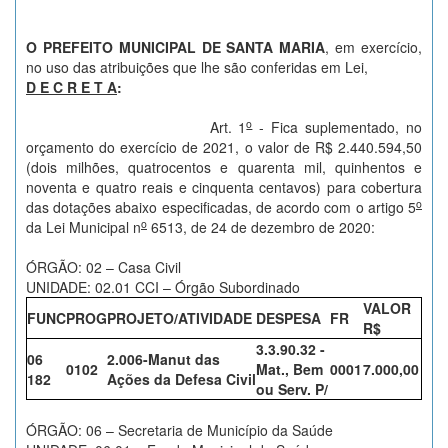
O PREFEITO MUNICIPAL DE SANTA MARIA
, em exercício,
no uso das atribuições que lhe são conferidas em Lei,
D E C R E T A
:
o
Art. 1
- Fica suplementado, no
orçamento do exercício de 2021, o valor de R$ 2.440.594,50
(dois milhões, quatrocentos e quarenta mil, quinhentos e
noventa e quatro reais e cinquenta centavos) para cobertura
o
das dotações abaixo especificadas, de acordo com o artigo 5
o
da Lei Municipal n
6513, de 24 de dezembro de 2020:
ÓRGÃO: 02 – Casa Civil
UNIDADE: 02.01 CCI – Órgão Subordinado
VALOR
FUNC
PROG
PROJETO/ATIVIDADE
DESPESA
FR
R$
3.3.90.32 -
06
2.006-Manut das
0102
Mat., Bem
0001
7.000,00
182
Ações da Defesa Civil
ou Serv. P/
ÓRGÃO: 06 – Secretaria de Município da Saúde