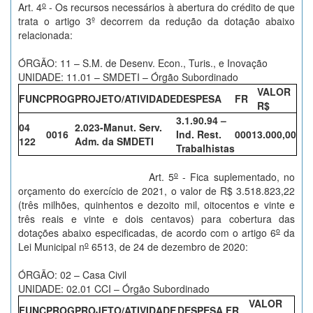
o
Art. 4
- Os recursos necessários à abertura do crédito de que
trata o artigo 3º decorrem da redução da dotação abaixo
relacionada:
ÓRGÃO: 11 – S.M. de Desenv. Econ., Turis., e Inovação
UNIDADE: 11.01 – SMDETI – Órgão Subordinado
VALOR
FUNC
PROG
PROJETO/ATIVIDADE
DESPESA
FR
R$
3.1.90.94 –
04
2.023-Manut. Serv.
0016
Ind. Rest.
0001
3.000,00
122
Adm. da SMDETI
Trabalhistas
o
Art. 5
- Fica suplementado, no
orçamento do exercício de 2021, o valor de R$ 3.518.823,22
(três milhões, quinhentos e dezoito mil, oitocentos e vinte e
três reais e vinte e dois centavos) para cobertura das
o
dotações abaixo especificadas, de acordo com o artigo 6
da
o
Lei Municipal n
6513, de 24 de dezembro de 2020:
ÓRGÃO: 02 – Casa Civil
UNIDADE: 02.01 CCI – Órgão Subordinado
VALOR
FUNC
PROG
PROJETO/ATIVIDADE
DESPESA
FR