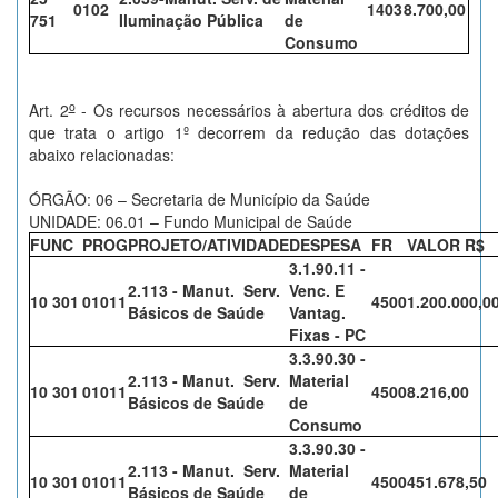
0102
1403
8.700,00
751
Iluminação Pública
de
Consumo
o
Art. 2
- Os recursos necessários à abertura dos créditos de
que trata o artigo 1º decorrem da redução das dotações
abaixo relacionadas:
ÓRGÃO: 06 – Secretaria de Município da Saúde
UNIDADE: 06.01 – Fundo Municipal de Saúde
FUNC
PROG
PROJETO/ATIVIDADE
DESPESA
FR
VALOR R$
3.1.90.11 -
2.113 - Manut. Serv.
Venc. E
10 301
01011
4500
1.200.000,0
Básicos de Saúde
Vantag.
Fixas - PC
3.3.90.30 -
2.113 - Manut. Serv.
Material
10 301
01011
4500
8.216,00
Básicos de Saúde
de
Consumo
3.3.90.30 -
2.113 - Manut. Serv.
Material
10 301
01011
4500
451.678,50
Básicos de Saúde
de