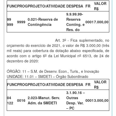
VALOR
FUNC
PROG
PROJETO/ATIVIDADE
DESPESA
FR
R$
9.9.99.99-
99
0.021-Reserva de
Reserva
9999
0001
7.000,00
999
Contingência
Conting. e
Res. do
o
Art. 3
- Fica suplementado, no
orçamento do exercício de 2021, o valor de R$ 3.000,00 (três
mil reais) para cobertura da dotação abaixo especificada, de
o
o
acordo com o artigo 6
da Lei Municipal n
6513, de 24 de
dezembro de 2020:
ÓRGÃO: 11 – S.M. de Desenv. Econ., Turis., e Inovação
UNIDADE: 11.01 – SMDETI – Órgão Subordinado
VALOR
FUNC
PROG
PROJETO/ATIVIDADE
DESPESA
FR
R$
3.1.90.16 –
04
2.023-Manut. Serv.
Outras
0016
0001
3.000,00
122
Adm. da SMDETI
Desp. Var.
– PC