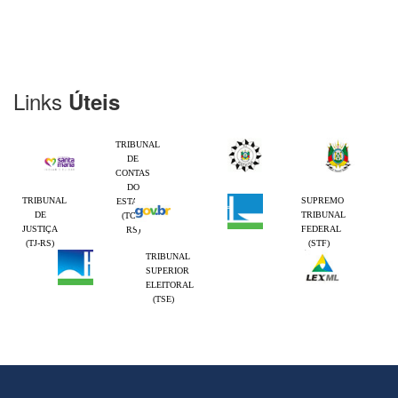
Links
Úteis
TRIBUNAL
DE
CONTAS
DO
TRIBUNAL
SUPREMO
ESTADO
DE
TRIBUNAL
(TCE-
JUSTIÇA
FEDERAL
RS)
(TJ-RS)
(STF)
TRIBUNAL
SUPERIOR
ELEITORAL
(TSE)