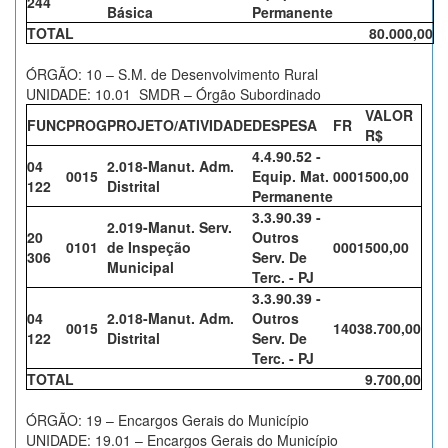
244
Básica
Permanente
TOTAL
80.000,00
ÓRGÃO: 10 – S.M. de Desenvolvimento Rural
UNIDADE: 10.01 SMDR – Órgão Subordinado
VALOR
FUNC
PROG
PROJETO/ATIVIDADE
DESPESA
FR
R$
4.4.90.52 -
04
2.018-Manut. Adm.
0015
Equip. Mat.
0001
500,00
122
Distrital
Permanente
3.3.90.39 -
2.019-Manut. Serv.
20
Outros
0101
de Inspeção
0001
500,00
306
Serv. De
Municipal
Terc. - PJ
3.3.90.39 -
04
2.018-Manut. Adm.
Outros
0015
1403
8.700,00
122
Distrital
Serv. De
Terc. - PJ
TOTAL
9.700,00
ÓRGÃO: 19 – Encargos Gerais do Município
UNIDADE: 19.01 – Encargos Gerais do Município