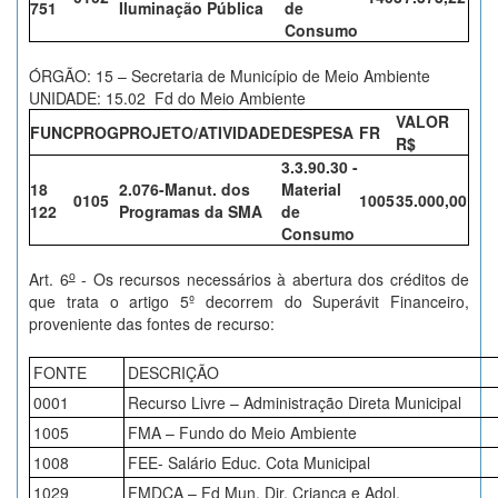
751
Iluminação Pública
de
Consumo
ÓRGÃO: 15 – Secretaria de Município de Meio Ambiente
UNIDADE: 15.02 Fd do Meio Ambiente
VALOR
FUNC
PROG
PROJETO/ATIVIDADE
DESPESA
FR
R$
3.3.90.30 -
18
2.076-Manut. dos
Material
0105
1005
35.000,00
122
Programas da SMA
de
Consumo
o
Art. 6
- Os recursos necessários à abertura dos créditos de
que trata o artigo 5º decorrem do Superávit Financeiro,
proveniente das fontes de recurso:
FONTE
DESCRIÇÃO
0001
Recurso Livre – Administração Direta Municipal
1005
FMA – Fundo do Meio Ambiente
1008
FEE- Salário Educ. Cota Municipal
1029
FMDCA – Fd Mun. Dir. Criança e Adol.