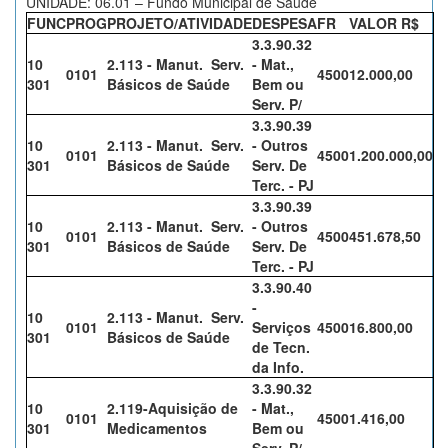
UNIDADE: 06.01 – Fundo Municipal de Saúde
FUNC
PROG
PROJETO/ATIVIDADE
DESPESA
FR
VALOR R$
3.3.90.32
10
2.113 - Manut. Serv.
- Mat.,
0101
4500
12.000,00
301
Básicos de Saúde
Bem ou
Serv. P/
3.3.90.39
10
2.113 - Manut. Serv.
- Outros
0101
4500
1.200.000,00
301
Básicos de Saúde
Serv. De
Terc. - PJ
3.3.90.39
10
2.113 - Manut. Serv.
- Outros
0101
4500
451.678,50
301
Básicos de Saúde
Serv. De
Terc. - PJ
3.3.90.40
-
10
2.113 - Manut. Serv.
0101
Serviços
4500
16.800,00
301
Básicos de Saúde
de Tecn.
da Info.
3.3.90.32
10
2.119-Aquisição de
- Mat.,
0101
4500
1.416,00
301
Medicamentos
Bem ou