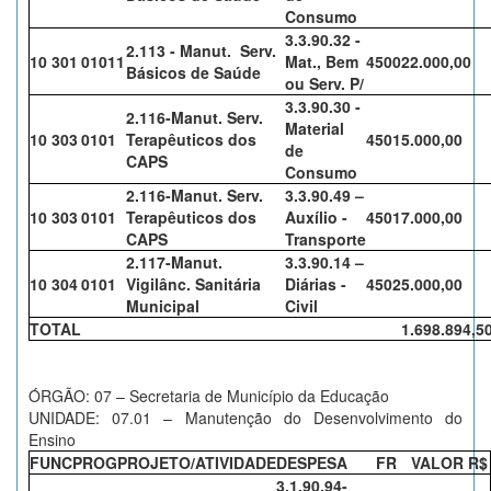
Consumo
3.3.90.32 -
2.113 - Manut. Serv.
10 301
01011
Mat., Bem
4500
22.000,00
Básicos de Saúde
ou Serv. P/
3.3.90.30 -
2.116-Manut. Serv.
Material
10 303
0101
Terapêuticos dos
4501
5.000,00
de
CAPS
Consumo
2.116-Manut. Serv.
3.3.90.49 –
10 303
0101
Terapêuticos dos
Auxílio -
4501
7.000,00
CAPS
Transporte
2.117-Manut.
3.3.90.14 –
10 304
0101
Vigilânc. Sanitária
Diárias -
4502
5.000,00
Municipal
Civil
TOTAL
1.698.894,5
ÓRGÃO: 07 – Secretaria de Município da Educação
UNIDADE: 07.01 – Manutenção do Desenvolvimento do
Ensino
FUNC
PROG
PROJETO/ATIVIDADE
DESPESA
FR
VALOR R$
3.1.90.94-