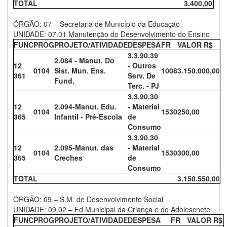
TOTAL
3.400,00
ÓRGÃO: 07 – Secretaria de Município da Educação
UNIDADE: 07.01 Manutenção do Desenvolvimento do Ensino
FUNC
PROG
PROJETO/ATIVIDADE
DESPESA
FR
VALOR R$
3.3.90.39
2.084 - Manut. Do
12
- Outros
0104
Sist. Mun. Ens.
1008
3.150.000,00
361
Serv. De
Fund.
Terc. - PJ
3.3.90.30
12
2.094-Manut. Edu.
- Material
0104
1530
250,00
365
Infantil - Pré-Escola
de
Consumo
3.3.90.30
12
2.095-Manut. das
- Material
0104
1530
300,00
365
Creches
de
Consumo
TOTAL
3.150.550,00
ÓRGÃO: 09 – S.M. de Desenvolvimento Social
UNIDADE: 09.02 – Fd Municipal da Criança e do Adolescnete
FUNC
PROG
PROJETO/ATIVIDADE
DESPESA
FR
VALOR R$