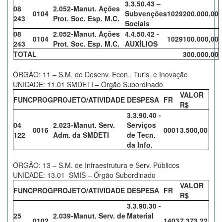
3.3.50.43 –
08
2.052-Manut. Ações
0104
Subvenções
1029
200.000,00
243
Prot. Soc. Esp. M.C.
Sociais
08
2.052-Manut. Ações
4.4.50.42 -
0104
1029
100.000,00
243
Prot. Soc. Esp. M.C.
AUXÍLIOS
TOTAL
300.000,00
ÓRGÃO: 11 – S.M. de Desenv. Econ., Turis. e Inovação
UNIDADE: 11.01 SMDETI – Órgão Subordinado
VALOR
FUNC
PROG
PROJETO/ATIVIDADE
DESPESA
FR
R$
3.3.90.40 -
04
2.023-Manut. Serv.
Serviços
0016
0001
3.500,00
122
Adm. da SMDETI
de Tecn.
da Info.
ÓRGÃO: 13 – S.M. de Infraestrutura e Serv. Públicos
UNIDADE: 13.01 SMIS – Órgão Subordinado
VALOR
FUNC
PROG
PROJETO/ATIVIDADE
DESPESA
FR
R$
3.3.90.30 -
25
2.039-Manut. Serv. de
Material
0102
1403
7.373,22