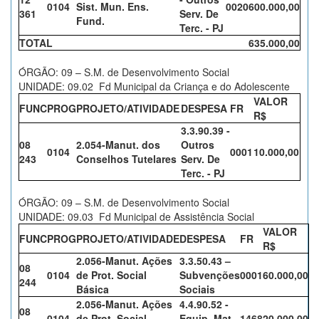
0104
Sist. Mun. Ens.
0020
600.000,00
361
Serv. De
Fund.
Terc. - PJ
TOTAL
635.000,00
ÓRGÃO: 09 – S.M. de Desenvolvimento Social
UNIDADE: 09.02 Fd Municipal da Criança e do Adolescente
VALOR
FUNC
PROG
PROJETO/ATIVIDADE
DESPESA
FR
R$
3.3.90.39 -
08
2.054-Manut. dos
Outros
0104
0001
10.000,00
243
Conselhos Tutelares
Serv. De
Terc. - PJ
ÓRGÃO: 09 – S.M. de Desenvolvimento Social
UNIDADE: 09.03 Fd Municipal de Assistência Social
VALOR
FUNC
PROG
PROJETO/ATIVIDADE
DESPESA
FR
R$
2.056-Manut. Ações
3.3.50.43 –
08
0104
de Prot. Social
Subvenções
0001
60.000,00
244
Básica
Sociais
2.056-Manut. Ações
4.4.90.52 -
08
0104
de Prot. Social
Equip. Mat.
1468
20.000,00