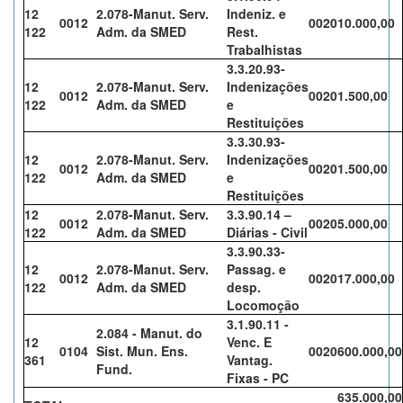
12
2.078-Manut. Serv.
Indeniz. e
0012
0020
10.000,00
122
Adm. da SMED
Rest.
Trabalhistas
3.3.20.93-
12
2.078-Manut. Serv.
Indenizações
0012
0020
1.500,00
122
Adm. da SMED
e
Restituições
3.3.30.93-
12
2.078-Manut. Serv.
Indenizações
0012
0020
1.500,00
122
Adm. da SMED
e
Restituições
12
2.078-Manut. Serv.
3.3.90.14 –
0012
0020
5.000,00
122
Adm. da SMED
Diárias - Civil
3.3.90.33-
12
2.078-Manut. Serv.
Passag. e
0012
0020
17.000,00
122
Adm. da SMED
desp.
Locomoção
3.1.90.11 -
2.084 - Manut. do
12
Venc. E
0104
Sist. Mun. Ens.
0020
600.000,00
361
Vantag.
Fund.
Fixas - PC
635.000,00