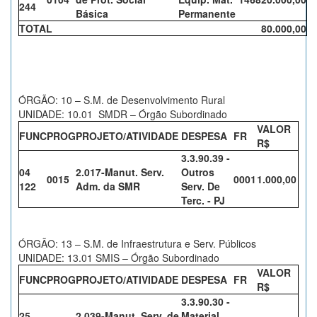
244
Básica
Permanente
TOTAL
80.000,00
ÓRGÃO: 10 – S.M. de Desenvolvimento Rural
UNIDADE: 10.01 SMDR – Órgão Subordinado
VALOR
FUNC
PROG
PROJETO/ATIVIDADE
DESPESA
FR
R$
3.3.90.39 -
04
2.017-Manut. Serv.
Outros
0015
0001
1.000,00
122
Adm. da SMR
Serv. De
Terc. - PJ
ÓRGÃO: 13 – S.M. de Infraestrutura e Serv. Públicos
UNIDADE: 13.01 SMIS – Órgão Subordinado
VALOR
FUNC
PROG
PROJETO/ATIVIDADE
DESPESA
FR
R$
3.3.90.30 -
25
2.039-Manut. Serv. de
Material