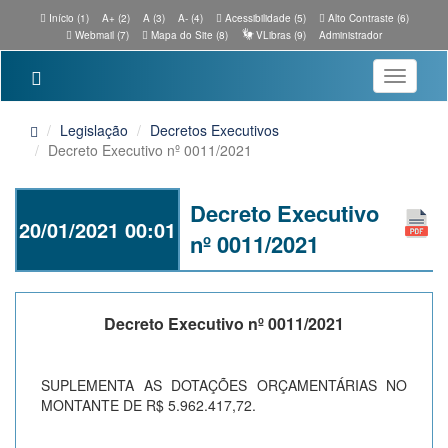
Início (1)
A+ (2)
A (3)
A- (4)
Acessibilidade (5)
Alto Contraste (6)
Webmail (7)
Mapa do Site (8)
VLibras (9)
Administrador
Toggle
navigatio
Legislação
Decretos Executivos
Decreto Executivo nº 0011/2021
Decreto Executivo
20/01/2021 00:01
nº 0011/2021
Decreto Executivo nº 0011/2021
SUPLEMENTA AS DOTAÇÕES ORÇAMENTÁRIAS NO
MONTANTE DE R$ 5.962.417,72.