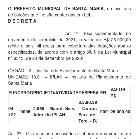
O PREFEITO MUNICIPAL DE SANTA MARIA
, no uso das
atribuições que lhe são conferidas em Lei,
D E C R E T A
:
o
Art. 1
- Fica suplementado, no
orçamento do exercício de 2021, o valor de R$ 26.000,00
(vinte e seis mil reais) para cobertura das dotações abaixo
o
especificadas, de acordo com o artigo 5
, II da Lei Municipal
o
n
6513, de 24 de dezembro de 2020:
ÓRGÃO: 18 – Instituto de Planejamento de Santa Maria
UNIDADE: 18.01 – IPLAN – Instituto de Planejamento de
Santa Maria
VALOR
FUNC
PROG
PROJETO/ATIVIDADE
DESPESA
FR
R$
3.3.90.39
04
2.065 – Manut. Serv.
– Outros
0005
0001
26.000,00
122
Adm. do IPLAN
Serv. de
Terc. - PJ
o
Art. 2
- Os recursos necessários à abertura dos créditos de