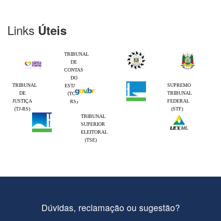
Links
Úteis
TRIBUNAL
DE
CONTAS
DO
TRIBUNAL
SUPREMO
ESTADO
DE
TRIBUNAL
(TCE-
JUSTIÇA
FEDERAL
RS)
(TJ-RS)
(STF)
TRIBUNAL
SUPERIOR
ELEITORAL
(TSE)
Dúvidas, reclamação ou sugestão?