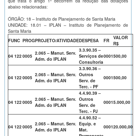
que trata o artigo 1º decorrem da redução das dotações
abaixo relacionadas:
ÓRGÃO: 18 – Instituto de Planejamento de Santa Maria
UNIDADE: 18.01 – IPLAN – Instituto de Planejamento de
Santa Maria
VALOR
FUNC
PROG
PROJETO/ATIVIDADE
DESPESA
FR
R$
3.3.90.35 –
2.065 – Manut. Serv.
04 122
0005
Serviços de
0001
500,00
Adm. do IPLAN
Consultoria
3.3.90.36 –
2.065 – Manut. Serv.
Outros
04 122
0005
0001
500,00
Adm. do IPLAN
Serv. de
Terc. - PF
4.4.90.39 –
2.065 – Manut. Serv.
Outros
04 122
0005
0001
5.000,00
Adm. do IPLAN
Serv. de
Terc. - PJ
4.4.90.52 –
2.065 – Manut. Serv.
Equip. e
04 122
0005
0001
20.000,00
Adm. do IPLAN
Mat.
Permanente