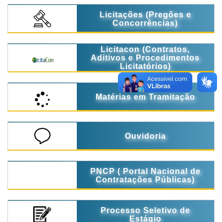
Licitações (Pregões e
Concorrências)
Licitacon (Contratos,
Aditivos e Procedimentos
Licitatórios)
Matérias em Tramitação
Ouvidoria
PNCP ( Portal Nacional de
Contratações Públicas)
Processo Seletivo de
Estágio