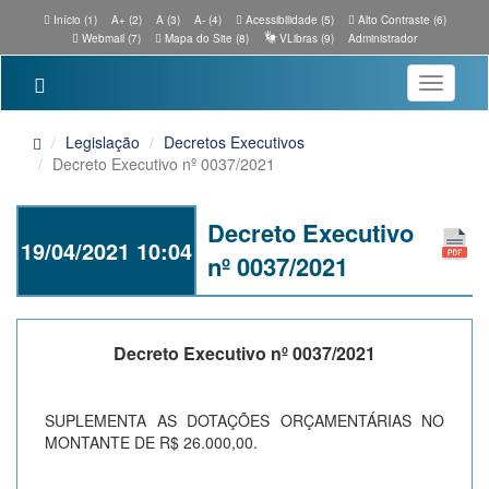
Início (1)
A+ (2)
A (3)
A- (4)
Acessibilidade (5)
Alto Contraste (6)
Webmail (7)
Mapa do Site (8)
VLibras (9)
Administrador
Toggle
navigatio
Legislação
Decretos Executivos
Decreto Executivo nº 0037/2021
Decreto Executivo
19/04/2021 10:04
nº 0037/2021
Decreto Executivo nº 0037/2021
SUPLEMENTA AS DOTAÇÕES ORÇAMENTÁRIAS NO
MONTANTE DE R$ 26.000,00.