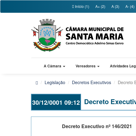
Início (1)
A+ (2)
A (3)
A- (4)
A Câmara
Vereadores
Atividades Leg
Legislação
Decretos Executivos
Decreto 
Decreto Executi
30/12/0001 09:12
Decreto Executivo nº 146/2021