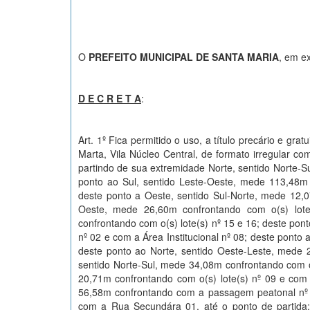
O
PREFEITO MUNICIPAL DE SANTA MARIA
, em ex
D E C R E T A
:
Art. 1º Fica permitido o uso, a título precário e gr
Marta, Vila Núcleo Central, de formato irregular 
partindo de sua extremidade Norte, sentido Norte-S
ponto ao Sul, sentido Leste-Oeste, mede 113,48m 
deste ponto a Oeste, sentido Sul-Norte, mede 12,0
Oeste, mede 26,60m confrontando com o(s) lote
confrontando com o(s) lote(s) nº 15 e 16; deste pon
nº 02 e com a Área Institucional nº 08; deste ponto
deste ponto ao Norte, sentido Oeste-Leste, mede 2
sentido Norte-Sul, mede 34,08m confrontando com o(
20,71m confrontando com o(s) lote(s) nº 09 e com
56,58m confrontando com a passagem peatonal nº 
com a Rua Secundára 01, até o ponto de partida;