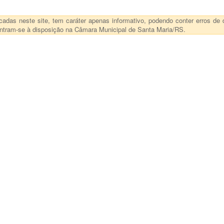
das neste site, tem caráter apenas informativo, podendo conter erros de d
ncontram-se à disposição na Câmara Municipal de Santa Maria/RS.