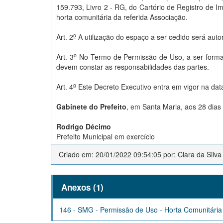
159.793, Livro 2 - RG, do Cartório de Registro de I
horta comunitária da referida Associação.
o
Art. 2
A utilização do espaço a ser cedido será aut
o
Art. 3
No Termo de Permissão de Uso, a ser formal
devem constar as responsabilidades das partes.
o
Art. 4
Este Decreto Executivo entra em vigor na dat
Gabinete do Prefeito
, em Santa Maria, aos 28 dia
Rodrigo Décimo
Prefeito Municipal em exercício
Criado em: 20/01/2022 09:54:05 por: Clara da Silva
Anexos (1)
146 - SMG - Permissão de Uso - Horta Comunitária 