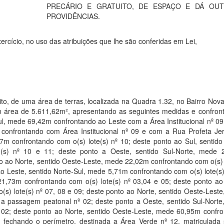
PRECÁRIO E GRATUITO, DE ESPAÇO E DÁ OU
PROVIDÊNCIAS.
ercício, no uso das atribuições que lhe são conferidas em Lei,
atuito, de uma área de terras, localizada na Quadra 1.32, no Bairro Nov
com área de 5.611,62m², apresentando as seguintes medidas e confron
ul, mede 69,42m confrontando ao Leste com a Área Institucional nº 09
confrontando com Área Institucional nº 09 e com a Rua Profeta Je
7m confrontando com o(s) lote(s) nº 10; deste ponto ao Sul, sentido
(s) nº 10 e 11; deste ponto a Oeste, sentido Sul-Norte, mede 
to ao Norte, sentido Oeste-Leste, mede 22,02m confrontando com o(s) 
 ao Leste, sentido Norte-Sul, mede 5,71m confrontando com o(s) lote(s)
1,73m confrontando com o(s) lote(s) nº 03,04 e 05; deste ponto ao
s) lote(s) nº 07, 08 e 09; deste ponto ao Norte, sentido Oeste-Lest
 a passagem peatonal nº 02; deste ponto a Oeste, sentido Sul-Nort
02; deste ponto ao Norte, sentido Oeste-Leste, mede 60,95m confr
 fechando o perímetro, destinada a Área Verde nº 12, matriculada