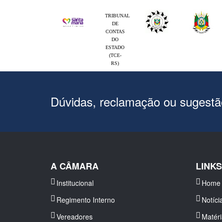
TRIBUNAL
DE
CONTAS
DO
ESTADO
(TCE-
RS)
Dúvidas, reclamação ou sugest
A CÂMARA
LINK
Institucional
Home
Regimento Interno
Notíci
Vereadores
Matér