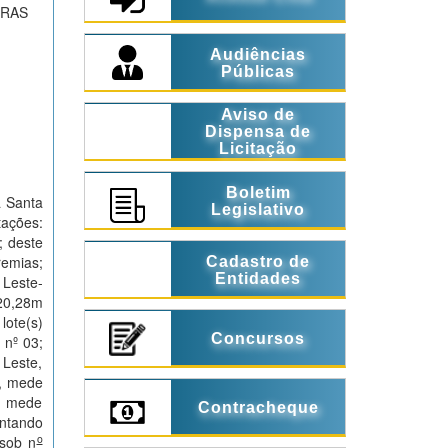
TRAS
Audiências
Públicas
Aviso de
Dispensa de
Licitação
Boletim
a Santa
Legislativo
tações:
; deste
remias;
Cadastro de
Entidades
 Leste-
20,28m
lote(s)
Concursos
 nº 03;
 Leste,
e, mede
e, mede
Contracheque
ontando
o
 sob n