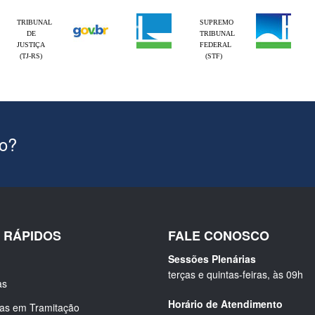
TRIBUNAL
SUPREMO
DE
TRIBUNAL
JUSTIÇA
FEDERAL
(TJ-RS)
(STF)
ão?
S RÁPIDOS
FALE CONOSCO
Sessões Plenárias
terças e quintas-feiras, às 09h
as
Horário de Atendimento
ias em Tramitação