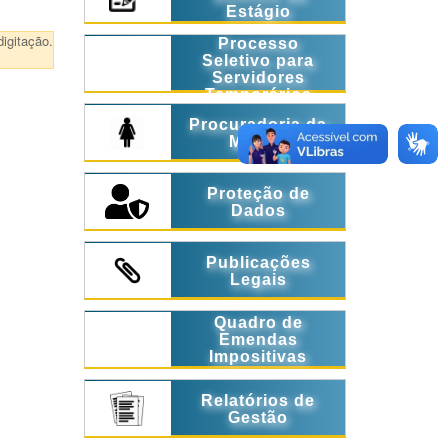
Estágio
igitação.
Processo
Seletivo para
Servidores
Temporários
Procuradoria da
Mulher
Proteção de
Dados
Publicações
Legais
Quadro de
Emendas
Impositivas
Relatórios de
Gestão