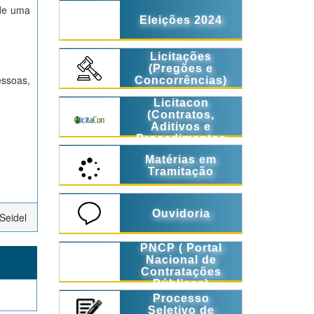
 de uma
Eleições 2024
Licitações
(Pregões e
essoas,
Concorrências)
Licitacon
(Contratos,
Aditivos e
Procedimentos
Licitatórios)
Matérias em
Tramitação
Ouvidoria
Seidel
PNCP ( Portal
Nacional de
Contratações
Públicas)
Processo
Seletivo de