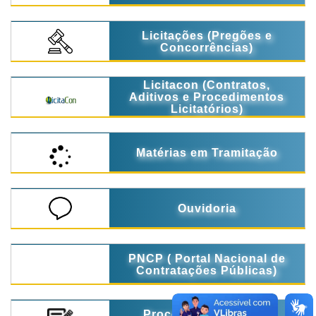
Licitações (Pregões e
Concorrências)
Licitacon (Contratos,
Aditivos e Procedimentos
Licitatórios)
Matérias em Tramitação
Ouvidoria
PNCP ( Portal Nacional de
Contratações Públicas)
Processo Seletivo de