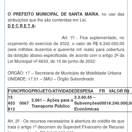
O PREFEITO MUNICIPAL DE SANTA MARIA
, no uso das
atribuições que lhe são conferidas em Lei,
D E C R E T A
:
o
Art. 1
- Fica suplementado, no
orçamento do exercício de 2022, o valor de R$ 6.240.000,00
(seis milhões duzentos e quarenta mil reais) para cobertura
o
da dotação abaixo especificada, de acordo com o artigo 2
da
o
Lei Municipal n
6633, de 10 de junho de 2022:
ÓRGÃO: 17 – Secretaria de Município de Mobilidade Urbana
UNIDADE: 17.01 – SMU – Órgão Subordinado
FUNC
PROG
PROJETO/ATIVIDADE
DESPESA
FR
VALOR R$
15
3.3.60.45 –
2.061 – Ações para o
453
0067
Subvenções
0001
6.240.000,0
Transporte Público
812
Econômicas
o
Art. 2
- Os recursos necessários à abertura do crédito de que
trata o artigo 1º decorrem do Superávit Financeiro de Recurso