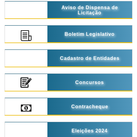
Aviso de Dispensa de
Licitação
Boletim Legislativo
Cadastro de Entidades
Concursos
Contracheque
Eleições 2024