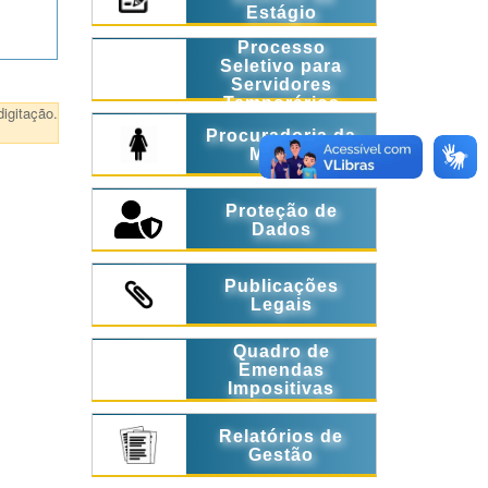
Estágio
Processo
Seletivo para
Servidores
Temporários
igitação.
Procuradoria da
Mulher
Proteção de
Dados
Publicações
Legais
Quadro de
Emendas
Impositivas
Relatórios de
Gestão