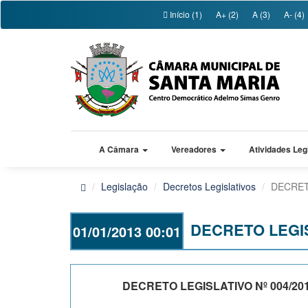
Início (1)
A+ (2)
A (3)
A- (4)
A Câmara
Vereadores
Atividades Leg
Legislação
Decretos Legislativos
DECRET
DECRETO LEGIS
01/01/2013 00:01
DECRETO LEGISLATIVO Nº 004/20