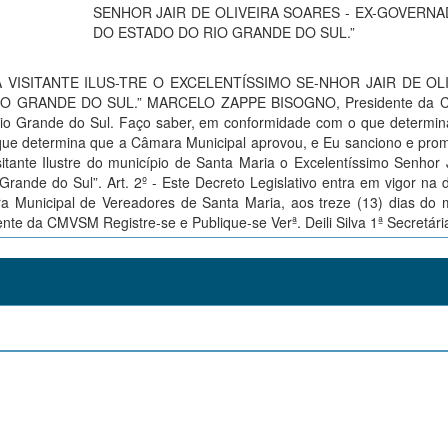
SENHOR JAIR DE OLIVEIRA SOARES - EX-GOVERN
DO ESTADO DO RIO GRANDE DO SUL.”
A VISITANTE ILUS-TRE O EXCELENTÍSSIMO SE-NHOR JAIR DE OL
O GRANDE DO SUL.” MARCELO ZAPPE BISOGNO, Presidente da 
Rio Grande do Sul. Faço saber, em conformidade com o que determin
I, que determina que a Câmara Municipal aprovou, e Eu sanciono e pro
itante Ilustre do município de Santa Maria o Excelentíssimo Senhor 
rande do Sul”. Art. 2º - Este Decreto Legislativo entra em vigor na 
a Municipal de Vereadores de Santa Maria, aos treze (13) dias do
te da CMVSM Registre-se e Publique-se Verª. Deili Silva 1ª Secretári