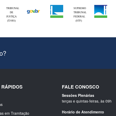
TRIBUNAL
SUPREMO
DE
TRIBUNAL
JUSTIÇA
FEDERAL
(TJ-RS)
(STF)
ão?
S RÁPIDOS
FALE CONOSCO
Sessões Plenárias
terças e quintas-feiras, às 09h
as
Horário de Atendimento
ias em Tramitação