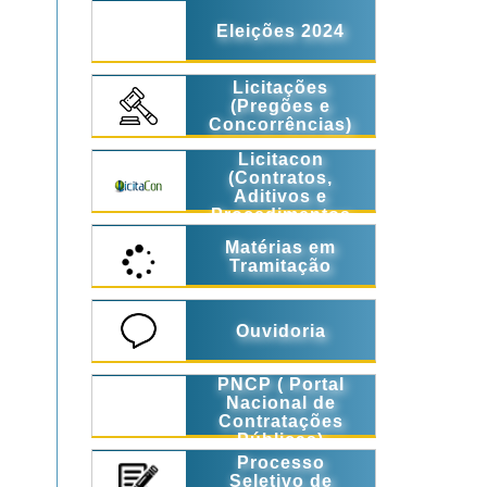
Eleições 2024
Licitações
(Pregões e
Concorrências)
Licitacon
(Contratos,
Aditivos e
Procedimentos
Licitatórios)
Matérias em
Tramitação
Ouvidoria
PNCP ( Portal
Nacional de
Contratações
Públicas)
Processo
Seletivo de