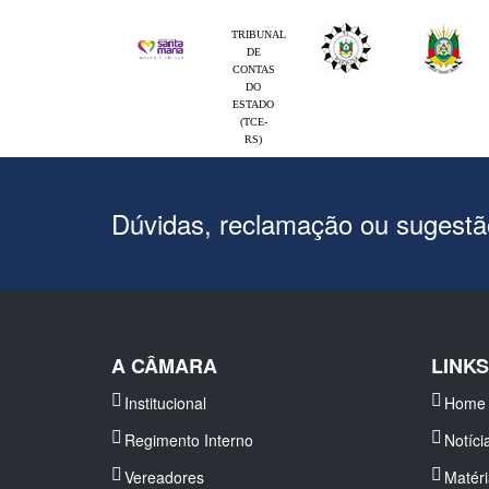
TRIBUNAL
DE
CONTAS
DO
ESTADO
(TCE-
RS)
Dúvidas, reclamação ou sugest
A CÂMARA
LINK
Institucional
Home
Regimento Interno
Notíci
Vereadores
Matér