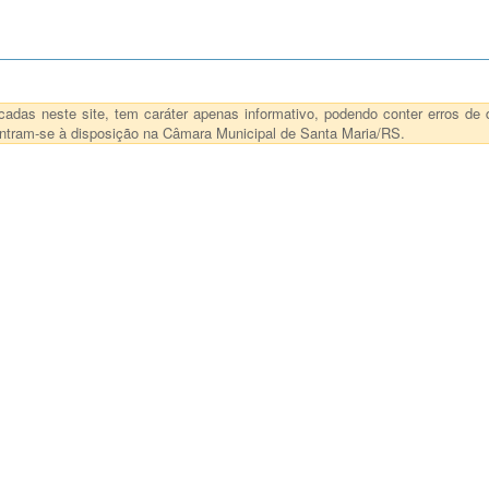
das neste site, tem caráter apenas informativo, podendo conter erros de d
ncontram-se à disposição na Câmara Municipal de Santa Maria/RS.