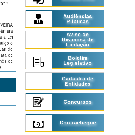
ADOR
Audiências
Públicas
IVEIRA
Câmara
Aviso de
a a Lei
Dispensa de
mulgo o
Licitação
Jair de
data de
Boletim
 mês de
Legislativo
a
Cadastro de
Entidades
Concursos
Contracheque