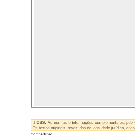
OBS:
As normas e informações complementares, publica
Os textos originais, revestidos da legalidade jurídica, e
Compartilhe: