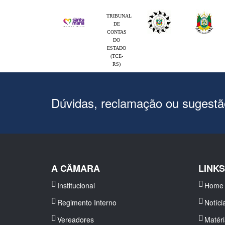
TRIBUNAL
DE
CONTAS
DO
ESTADO
(TCE-
RS)
Dúvidas, reclamação ou sugest
A CÂMARA
LINK
Institucional
Home
Regimento Interno
Notíci
Vereadores
Matér