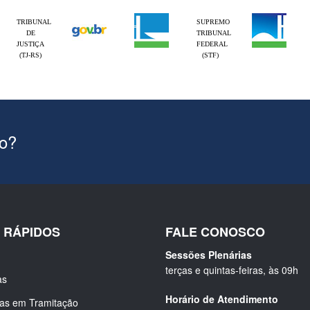
TRIBUNAL
SUPREMO
DE
TRIBUNAL
JUSTIÇA
FEDERAL
(TJ-RS)
(STF)
ão?
S RÁPIDOS
FALE CONOSCO
Sessões Plenárias
terças e quintas-feiras, às 09h
as
Horário de Atendimento
ias em Tramitação