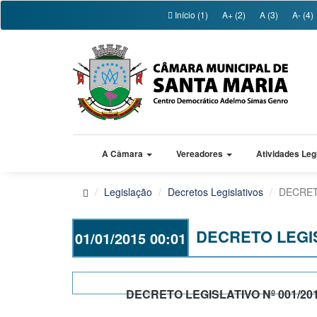
Início (1)
A+ (2)
A (3)
A- (4)
A Câmara
Vereadores
Atividades Leg
Legislação
Decretos Legislativos
DECRET
DECRETO LEGIS
01/01/2015 00:01
DECRETO LEGISLATIVO Nº 001/20