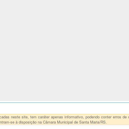
das neste site, tem caráter apenas informativo, podendo conter erros de d
ncontram-se à disposição na Câmara Municipal de Santa Maria/RS.