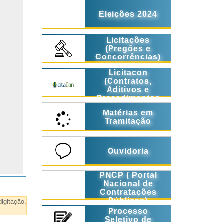
Eleições 2024
Licitações
(Pregões e
Concorrências)
Licitacon
(Contratos,
Aditivos e
Procedimentos
Licitatórios)
Matérias em
Tramitação
Ouvidoria
PNCP ( Portal
Nacional de
Contratações
igitação.
Públicas)
Processo
Seletivo de