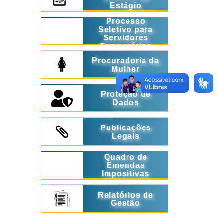
Estágio
Processo
Seletivo para
Servidores
Temporários
Procuradoria da
Mulher
Proteção de
Dados
Publicações
Legais
Quadro de
Emendas
Impositivas
Relatórios de
Gestão