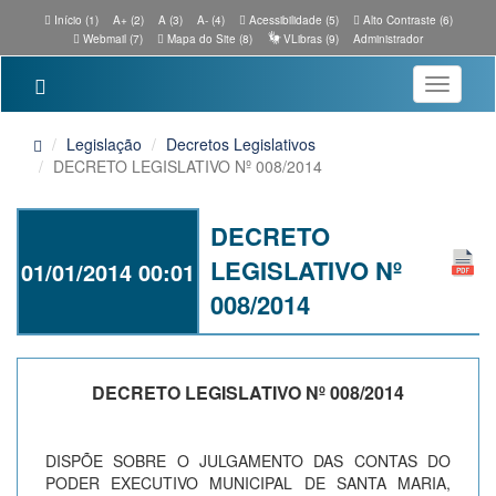
Início (1)
A+ (2)
A (3)
A- (4)
Acessibilidade (5)
Alto Contraste (6)
Webmail (7)
Mapa do Site (8)
VLibras (9)
Administrador
Toggle
navigatio
Legislação
Decretos Legislativos
DECRETO LEGISLATIVO Nº 008/2014
DECRETO
LEGISLATIVO Nº
01/01/2014 00:01
008/2014
DECRETO LEGISLATIVO Nº 008/2014
DISPÕE SOBRE O JULGAMENTO DAS CONTAS DO
PODER EXECUTIVO MUNICIPAL DE SANTA MARIA,