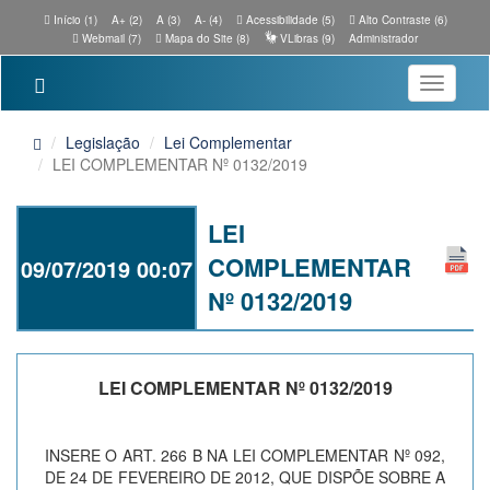
Início (1)
A+ (2)
A (3)
A- (4)
Acessibilidade (5)
Alto Contraste (6)
Webmail (7)
Mapa do Site (8)
VLibras (9)
Administrador
Toggle
navigatio
Legislação
Lei Complementar
LEI COMPLEMENTAR Nº 0132/2019
LEI
COMPLEMENTAR
09/07/2019 00:07
Nº 0132/2019
LEI COMPLEMENTAR Nº 0132/2019
INSERE O ART. 266 B NA LEI COMPLEMENTAR Nº 092,
DE 24 DE FEVEREIRO DE 2012, QUE DISPÕE SOBRE A