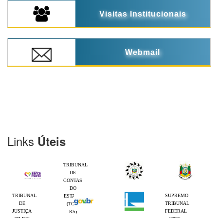
Visitas Institucionais
Webmail
Links
Úteis
TRIBUNAL
DE
CONTAS
DO
TRIBUNAL
SUPREMO
ESTADO
DE
TRIBUNAL
(TCE-
JUSTIÇA
FEDERAL
RS)