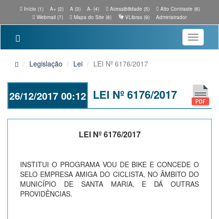
Início (1)
A+ (2)
A (3)
A- (4)
Acessibilidade (5)
Alto Contraste (6)
Webmail (7)
Mapa do Site (8)
VLibras (9)
Administrador
Toggle
navigatio
Legislação
Lei
LEI Nº 6176/2017
LEI Nº 6176/2017
26/12/2017 00:12
LEI Nº 6176/2017
INSTITUI O PROGRAMA VOU DE BIKE E CONCEDE O
SELO EMPRESA AMIGA DO CICLISTA, NO ÂMBITO DO
MUNICÍPIO DE SANTA MARIA, E DÁ OUTRAS
PROVIDÊNCIAS.