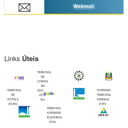
Webmail
Links
Úteis
TRIBUNAL
DE
CONTAS
DO
TRIBUNAL
SUPREMO
ESTADO
DE
TRIBUNAL
(TCE-
JUSTIÇA
FEDERAL
RS)
(TJ-RS)
(STF)
TRIBUNAL
SUPERIOR
ELEITORAL
(TSE)