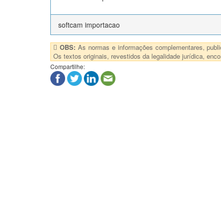
softcam importacao
OBS:
As normas e informações complementares, publica
Os textos originais, revestidos da legalidade jurídica, e
Compartilhe: