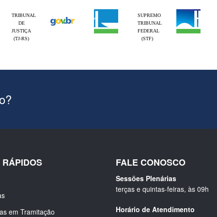
TRIBUNAL
SUPREMO
DE
TRIBUNAL
JUSTIÇA
FEDERAL
(TJ-RS)
(STF)
ão?
S RÁPIDOS
FALE CONOSCO
Sessões Plenárias
terças e quintas-feiras, às 09h
as
Horário de Atendimento
ias em Tramitação