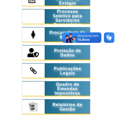
Estágio
Processo
Seletivo para
Servidores
Temporários
Procuradoria da
Mulher
Proteção de
Dados
Publicações
Legais
Quadro de
Emendas
Impositivas
Relatórios de
Gestão