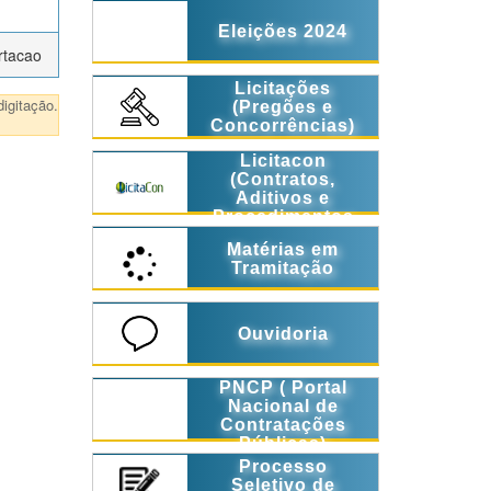
Eleições 2024
rtacao
Licitações
igitação.
(Pregões e
Concorrências)
Licitacon
(Contratos,
Aditivos e
Procedimentos
Licitatórios)
Matérias em
Tramitação
Ouvidoria
PNCP ( Portal
Nacional de
Contratações
Públicas)
Processo
Seletivo de