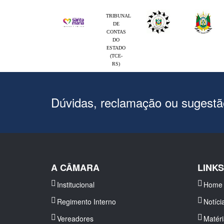
TRIBUNAL
DE
CONTAS
DO
ESTADO
(TCE-
RS)
Dúvidas, reclamação ou sugest
A CÂMARA
LINK
Institucional
Home
Regimento Interno
Notíci
Vereadores
Matér