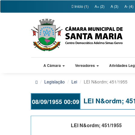
Início (1)
A+ (2)
A (3)
A- (4)
A Câmara
Vereadores
Atividades Leg
Legislação
Lei
LEI N&ordm; 451/1955
LEI N&ordm; 45
08/09/1955 00:09
LEI N&ordm; 451/1955