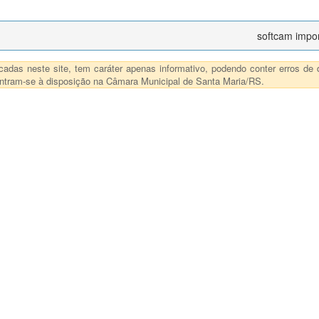
softcam impo
das neste site, tem caráter apenas informativo, podendo conter erros de d
ncontram-se à disposição na Câmara Municipal de Santa Maria/RS.