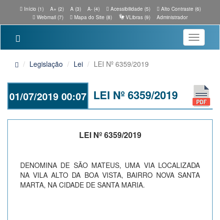
Início (1)
A+ (2)
A (3)
A- (4)
Acessibilidade (5)
Alto Contraste (6)
Webmail (7)
Mapa do Site (8)
VLibras (9)
Administrador
Toggle
navigatio
Legislação
Lei
LEI Nº 6359/2019
LEI Nº 6359/2019
01/07/2019 00:07
LEI Nº 6359/2019
DENOMINA DE SÃO MATEUS, UMA VIA LOCALIZADA
NA VILA ALTO DA BOA VISTA, BAIRRO NOVA SANTA
MARTA, NA CIDADE DE SANTA MARIA.