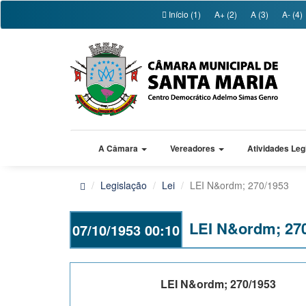
Início (1)
A+ (2)
A (3)
A- (4)
A Câmara
Vereadores
Atividades Leg
Legislação
Lei
LEI N&ordm; 270/1953
LEI N&ordm; 27
07/10/1953 00:10
LEI N&ordm; 270/1953