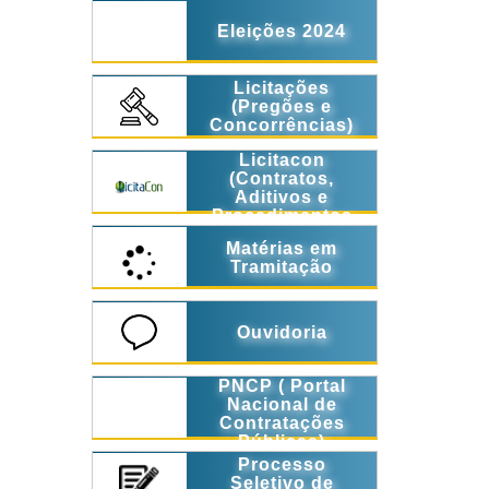
Eleições 2024
Licitações
(Pregões e
Concorrências)
Licitacon
(Contratos,
Aditivos e
Procedimentos
Licitatórios)
Matérias em
Tramitação
Ouvidoria
PNCP ( Portal
Nacional de
Contratações
Públicas)
Processo
Seletivo de