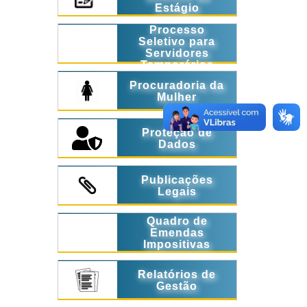
Estágio
Processo
Seletivo para
Servidores
Temporários
Procuradoria da
Mulher
Proteção de
Dados
Publicações
Legais
Quadro de
Emendas
Impositivas
Relatórios de
Gestão