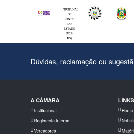
TRIBUNAL
DE
CONTAS
DO
ESTADO
(TCE-
RS)
Dúvidas, reclamação ou sugest
A CÂMARA
LINK
Institucional
Home
Regimento Interno
Notíci
Vereadores
Matér