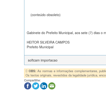
(conteúdo obsoleto)
Gabinete do Prefeito Municipal, aos sete (7) dias o 
HEITOR SILVEIRA CAMPOS
Prefeito Municipal
softcam importacao
OBS:
As normas e informações complementares, publica
Os textos originais, revestidos da legalidade jurídica, e
Compartilhe: