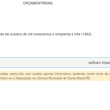
ORÇAMENTÁRIAS.
mês de outubro de mil novecentos e cinqüenta e três (1953).
softcam impo
das neste site, tem caráter apenas informativo, podendo conter erros de d
ncontram-se à disposição na Câmara Municipal de Santa Maria/RS.