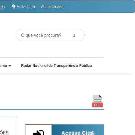
(8)
VLibras (9)
Administrador
ento
Radar Nacional de Transparência Pública
ÇÕES
Acesse Città