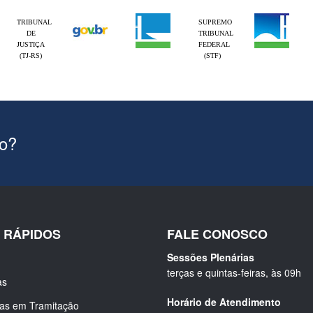
TRIBUNAL
SUPREMO
DE
TRIBUNAL
JUSTIÇA
FEDERAL
(TJ-RS)
(STF)
ão?
S RÁPIDOS
FALE CONOSCO
Sessões Plenárias
terças e quintas-feiras, às 09h
as
Horário de Atendimento
ias em Tramitação