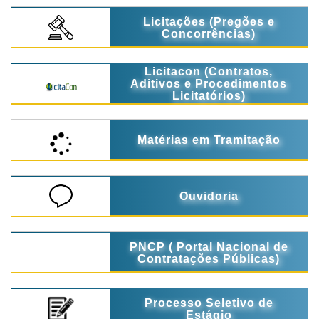
Licitações (Pregões e
Concorrências)
Licitacon (Contratos,
Aditivos e Procedimentos
Licitatórios)
Matérias em Tramitação
Ouvidoria
PNCP ( Portal Nacional de
Contratações Públicas)
Processo Seletivo de
Estágio