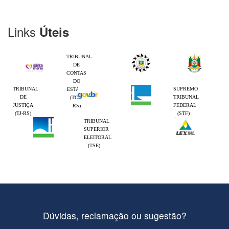
Links
Úteis
TRIBUNAL
DE
CONTAS
DO
TRIBUNAL
SUPREMO
ESTADO
DE
TRIBUNAL
(TCE-
JUSTIÇA
FEDERAL
RS)
(TJ-RS)
(STF)
TRIBUNAL
SUPERIOR
ELEITORAL
(TSE)
Dúvidas, reclamação ou sugestão?