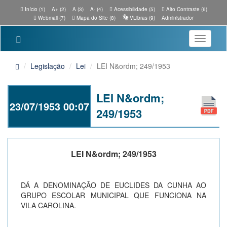
Início (1)
A+ (2)
A (3)
A- (4)
Acessibilidade (5)
Alto Contraste (6)
Webmail (7)
Mapa do Site (8)
VLibras (9)
Administrador
Toggle
navigatio
Legislação
Lei
LEI N&ordm; 249/1953
LEI N&ordm;
23/07/1953 00:07
249/1953
LEI N&ordm; 249/1953
DÁ A DENOMINAÇÃO DE EUCLIDES DA CUNHA AO
GRUPO ESCOLAR MUNICIPAL QUE FUNCIONA NA
VILA CAROLINA.