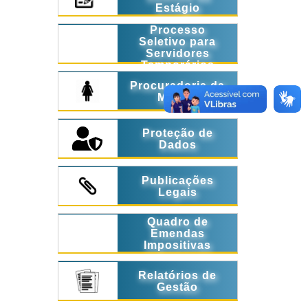
Estágio
Processo
Seletivo para
Servidores
Temporários
Procuradoria da
Mulher
Proteção de
Dados
Publicações
Legais
Quadro de
Emendas
Impositivas
Relatórios de
Gestão