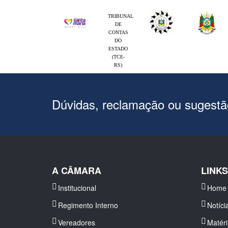
TRIBUNAL
DE
CONTAS
DO
ESTADO
(TCE-
RS)
Dúvidas, reclamação ou sugest
A CÂMARA
LINK
Institucional
Home
Regimento Interno
Notíci
Vereadores
Matér