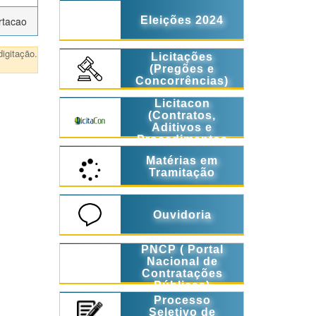
rtacao
Eleições 2024
igitação.
Licitações
(Pregões e
Concorrências)
Licitacon
(Contratos,
Aditivos e
Procedimentos
Licitatórios)
Matérias em
Tramitação
Ouvidoria
PNCP ( Portal
Nacional de
Contratações
Públicas)
Processo
Seletivo de