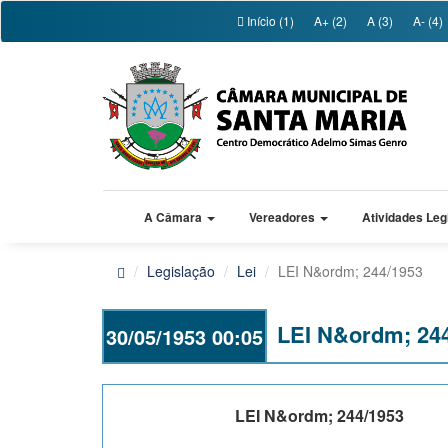
Início (1)
A+ (2)
A (3)
A- (4)
A Câmara
Vereadores
Atividades Leg
Legislação
Lei
LEI N&ordm; 244/1953
LEI N&ordm; 24
30/05/1953 00:05
LEI N&ordm; 244/1953