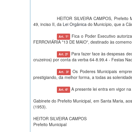
HEITOR SILVEIRA CAMPOS, Prefeito Mu
49, inciso II, da
Lei Orgânica
do Município, que a Câ
Fica o Poder Executivo autoriz
Art. 1º
FERROVIÁRIA "13 DE MAIO", destinado às comemora
Para fazer face às despesas deco
Art. 2º
cruzeiros) por conta da verba 64-8.99.4 - Festas Nac
Os Poderes Municipais emprest
Art. 3º
prestigiando, da melhor forma, a todas as solenid
A presente lei entra em vigor na
Art. 4º
Gabinete do Prefeito Municipal, em Santa Maria, aos
(1953).
HEITOR SILVEIRA CAMPOS
Prefeito Municipal