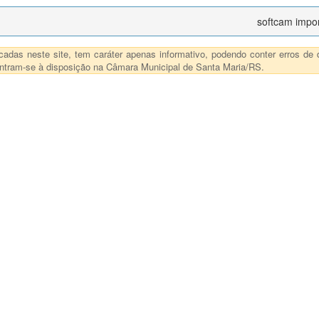
softcam impo
das neste site, tem caráter apenas informativo, podendo conter erros de d
ncontram-se à disposição na Câmara Municipal de Santa Maria/RS.