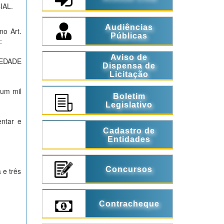
IAL.
Audiências
 no
Art.
Públicas
:
Aviso de
CIEDADE
Dispensa de
Licitação
(um mil
Boletim
Legislativo
ntar e
Cadastro de
Entidades
Concursos
 e três
Contracheque