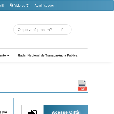
(8)
VLibras (9)
Administrador
ento
Radar Nacional de Transparência Pública
IVA
Acesse Città