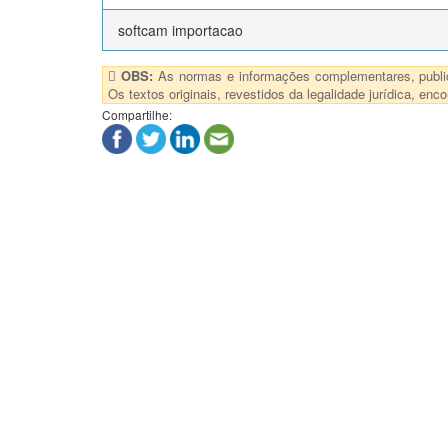
softcam importacao
OBS:
As normas e informações complementares, publica
Os textos originais, revestidos da legalidade jurídica, e
Compartilhe: