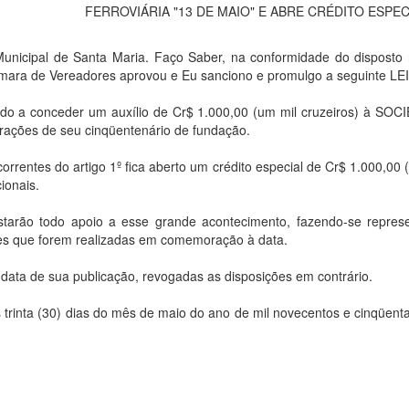
FERROVIÁRIA "13 DE MAIO" E ABRE CRÉDITO ESPEC
nicipal de Santa Maria. Faço Saber, na conformidade do disposto
mara de Vereadores aprovou e Eu sanciono e promulgo a seguinte LEI
ado a conceder um auxílio de Cr$ 1.000,00 (um mil cruzeiros) à SO
ções de seu cinqüentenário de fundação.
rrentes do artigo 1º fica aberto um crédito especial de Cr$ 1.000,00 
ionais.
arão todo apoio a esse grande acontecimento, fazendo-se represe
ades que forem realizadas em comemoração à data.
 data de sua publicação, revogadas as disposições em contrário.
 trinta (30) dias do mês de maio do ano de mil novecentos e cinqüenta