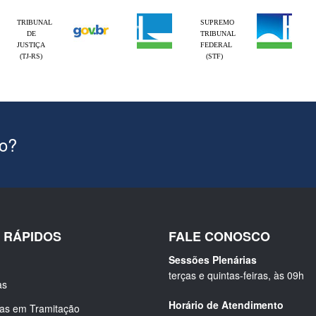
TRIBUNAL
SUPREMO
DE
TRIBUNAL
JUSTIÇA
FEDERAL
(TJ-RS)
(STF)
ão?
S RÁPIDOS
FALE CONOSCO
Sessões Plenárias
terças e quintas-feiras, às 09h
as
Horário de Atendimento
ias em Tramitação