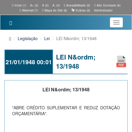
Início (1)
A+ (2)
A (3)
A- (4)
Acessibilidade (5)
Alto Contraste (6)
Webmail (7)
Mapa do Site (8)
VLibras (9)
Administrador
Toggle
navigatio
Legislação
Lei
LEI N&ordm; 13/1948
LEI N&ordm;
21/01/1948 00:01
13/1948
LEI N&ordm; 13/1948
"ABRE CRÉDITO SUPLEMENTAR E REDUZ DOTAÇÃO
ORÇAMENTÁRIA".