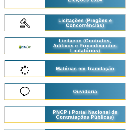
Licitações (Pregões e
Concorrências)
Licitacon (Contratos,
Aditivos e Procedimentos
Licitatórios)
Matérias em Tramitação
Ouvidoria
PNCP ( Portal Nacional de
Contratações Públicas)