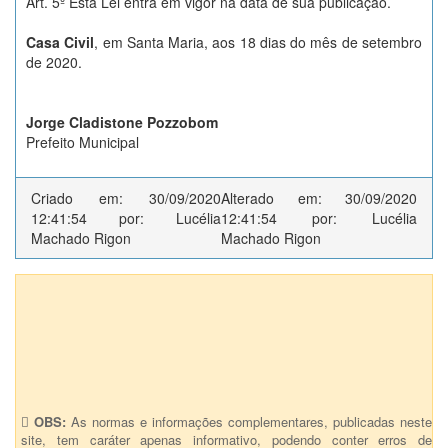
Art. 5º Esta Lei entra em vigor na data de sua publicação.
Casa Civil
, em Santa Maria, aos 18 dias do mês de setembro
de 2020.
Jorge Cladistone Pozzobom
Prefeito Municipal
Criado em: 30/09/2020
Alterado em: 30/09/2020
12:41:54 por: Lucélia
12:41:54 por: Lucélia
Machado Rigon
Machado Rigon
Anexos (2)
6491 -Abertura crédito suplementar
Autoriza abertura de crédito Suplementar - 25.000,00
OBS:
As normas e informações complementares, publicadas neste
site, tem caráter apenas informativo, podendo conter erros de