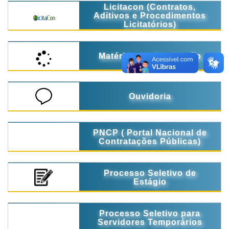
Licitacon (Contratos,
Aditivos e Procedimentos
Licitatórios)
Matérias em Tramitação
Ouvidoria
PNCP ( Portal Nacional de
Contratações Públicas)
Processo Seletivo de
Estágio
Processo Seletivo para
Servidores Temporários