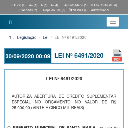
Início (1)
A+ (2)
A (3)
A- (4)
Acessibilidade (5)
Alto Contraste (6)
Webmail (7)
Mapa do Site (8)
VLibras (9)
Administrador
Toggle
navigatio
Legislação
Lei
LEI Nº 6491/2020
LEI Nº 6491/2020
30/09/2020 00:09
LEI Nº 6491/2020
AUTORIZA ABERTURA DE CRÉDITO SUPLEMENTAR
ESPECIAL NO ORÇAMENTO NO VALOR DE R$
25.000,00 (VINTE E CINCO MIL REAIS).
O
PREFEITO MUNICIPAL DE SANTA MARIA
, no uso das