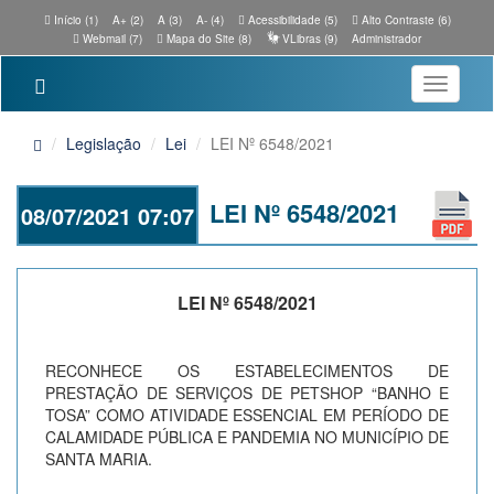
Início (1)
A+ (2)
A (3)
A- (4)
Acessibilidade (5)
Alto Contraste (6)
Webmail (7)
Mapa do Site (8)
VLibras (9)
Administrador
Toggle
navigatio
Legislação
Lei
LEI Nº 6548/2021
LEI Nº 6548/2021
08/07/2021 07:07
LEI Nº 6548/2021
RECONHECE OS ESTABELECIMENTOS DE
PRESTAÇÃO DE SERVIÇOS DE PETSHOP “BANHO E
TOSA” COMO ATIVIDADE ESSENCIAL EM PERÍODO DE
CALAMIDADE PÚBLICA E PANDEMIA NO MUNICÍPIO DE
SANTA MARIA.