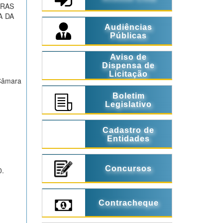
ARAS
A DA
Audiências
Públicas
Aviso de
Dispensa de
Licitação
 Câmara
Boletim
Legislativo
Cadastro de
Entidades
Concursos
0.
Contracheque