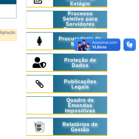
Estágio
Processo
Seletivo para
Servidores
Temporários
igitação.
Procuradoria da
Mulher
Proteção de
Dados
Publicações
Legais
Quadro de
Emendas
Impositivas
Relatórios de
Gestão