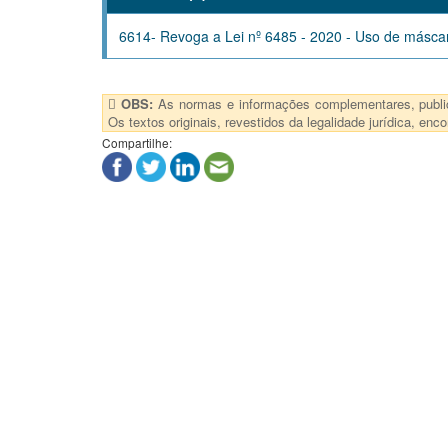
6614- Revoga a Lei nº 6485 - 2020 - Uso de másca
OBS:
As normas e informações complementares, publica
Os textos originais, revestidos da legalidade jurídica, e
Compartilhe: