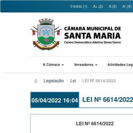
Início (1)
A+ (2)
A (3)
A- (4)
A Câmara
Vereadores
Atividades Leg
Legislação
Lei
LEI Nº 6614/2022
LEI Nº 6614/202
05/04/2022 16:04
LEI Nº 6614/2022