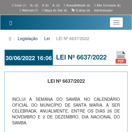
Início (1)
A+ (2)
A (3)
A- (4)
Acessibilidade (5)
Alto Contraste (6)
Webmail (7)
Mapa do Site (8)
VLibras (9)
Administrador
Toggle
navigatio
Legislação
Lei
LEI Nº 6637/2022
LEI Nº 6637/2022
30/06/2022 16:06
LEI Nº 6637/2022
INCLUI A SEMANA DO SAMBA NO CALENDÁRIO
OFICIAL DO MUNICÍPIO DE SANTA MARIA, A SER
CELEBRADA, ANUALMENTE, ENTRE OS DIAS 26 DE
NOVEMBRO E 2 DE DEZEMBRO, DIA NACIONAL DO
SAMBA.