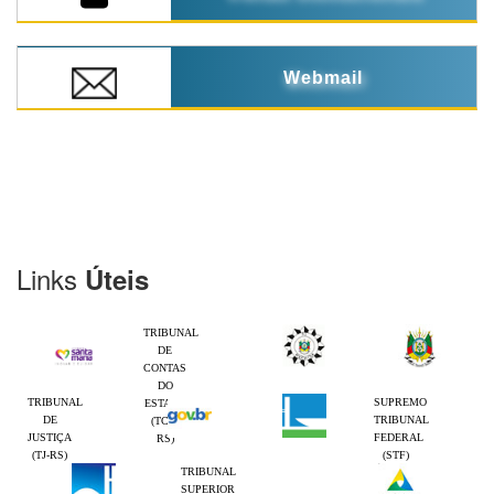
Webmail
Links
Úteis
TRIBUNAL
DE
CONTAS
DO
TRIBUNAL
SUPREMO
ESTADO
DE
TRIBUNAL
(TCE-
JUSTIÇA
FEDERAL
RS)
(TJ-RS)
(STF)
TRIBUNAL
SUPERIOR