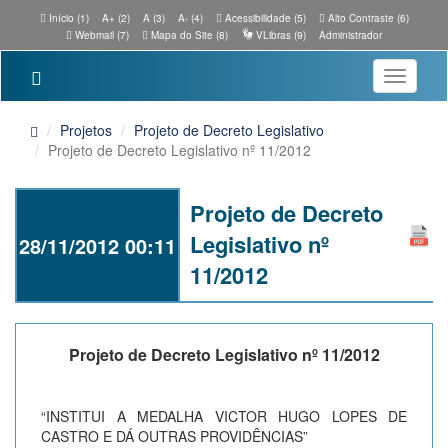
Início (1)
A+ (2)
A (3)
A- (4)
Acessibilidade (5)
Alto Contraste (6)
Webmail (7)
Mapa do Site (8)
VLibras (9)
Administrador
Toggle
navigatio
Projetos
Projeto de Decreto Legislativo
Projeto de Decreto Legislativo nº 11/2012
Projeto de Decreto
Legislativo nº
28/11/2012 00:11
11/2012
Projeto de Decreto Legislativo nº 11/2012
“INSTITUI A MEDALHA VICTOR HUGO LOPES DE
CASTRO E DÁ OUTRAS PROVIDÊNCIAS”