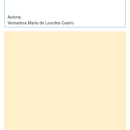
Autoria:
Vereadora Maria de Lourdes Castro
Anexos (1)
Projeto de Decreto Legislativo nº 11/2012