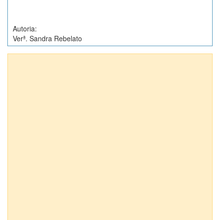
Autoria:
Verª. Sandra Rebelato
Anexos (1)
Projeto de Decreto Legislativo nº 7736/2015