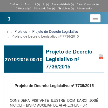
Início (1)
A+ (2)
A (3)
A- (4)
Acessibilidade (5)
Alto Contraste (6)
Webmail (7)
Mapa do Site (8)
VLibras (9)
Administrador
Toggle
navigatio
Projetos
Projeto de Decreto Legislativo
Projeto de Decreto Legislativo nº 7736/2015
Projeto de Decreto
Legislativo nº
27/10/2015 00:10
7736/2015
Projeto de Decreto Legislativo nº 7736/2015
CONSIDERA VISITANTE ILUSTRE DOM DARCI JOSÉ
NICIOLI – BISPO AUXILIAR DE APARECI-DA – SP.