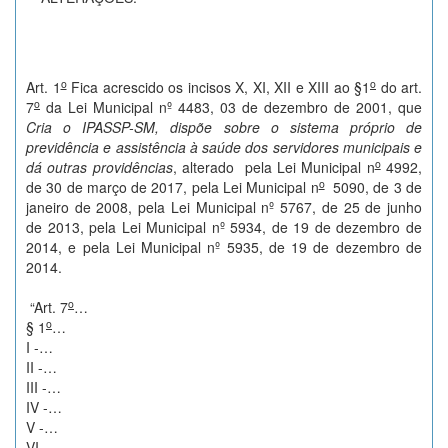
o
o
Art. 1
Fica acrescido os incisos X, XI, XII e XIII ao §1
do art.
o
7
da Lei Municipal nº 4483, 03 de dezembro de 2001, que
Cria o IPASSP-SM, dispõe sobre o sistema próprio de
previdência e assistência à saúde dos servidores municipais e
o
dá outras providências
, alterado pela Lei Municipal n
4992,
o
de 30 de março de 2017, pela Lei Municipal n
5090, de 3 de
janeiro de 2008, pela Lei Municipal nº 5767, de 25 de junho
de 2013, pela Lei Municipal nº 5934, de 19 de dezembro de
2014, e pela Lei Municipal nº 5935, de 19 de dezembro de
2014.
o
“Art. 7
…
o
§ 1
…
I -…
II -…
III -…
IV -…
V -…
VI -…