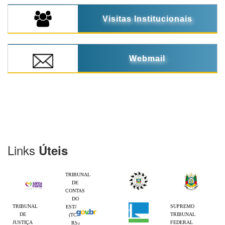
Visitas Institucionais
Webmail
Links
Úteis
TRIBUNAL
DE
CONTAS
DO
TRIBUNAL
SUPREMO
ESTADO
DE
TRIBUNAL
(TCE-
JUSTIÇA
FEDERAL
RS)