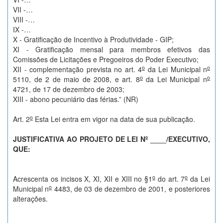
VII -…
VIII -…
IX -…
X - Gratificação de Incentivo à Produtividade - GIP;
XI - Gratificação mensal para membros efetivos das
Comissões de Licitações e Pregoeiros do Poder Executivo;
o
o
XII - complementação prevista no art. 4
da Lei Municipal n
o
o
5110, de 2 de maio de 2008, e art. 8
da Lei Municipal n
4721, de 17 de dezembro de 2003;
XIII - abono pecuniário das férias.” (NR)
o
Art. 2
Esta Lei entra em vigor na data de sua publicação.
JUSTIFICATIVA AO PROJETO DE LEI N
º
____/EXECUTIVO,
QUE:
o
o
Acrescenta os incisos X, XI, XII e XIII no §1
do art. 7
da Lei
o
Municipal n
4483, de 03 de dezembro de 2001, e posteriores
alterações.