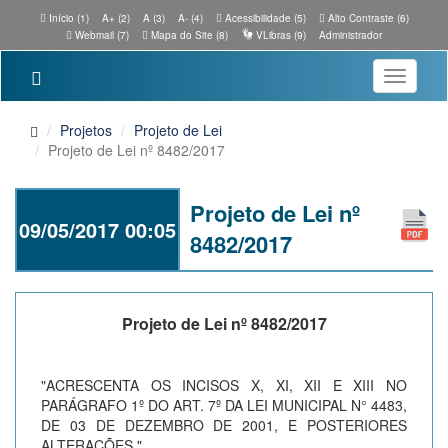
Início (1)
A+ (2)
A (3)
A- (4)
Acessibilidade (5)
Alto Contraste (6)
Webmail (7)
Mapa do Site (8)
VLibras (9)
Administrador
Toggle
navigatio
Projetos
Projeto de Lei
Projeto de Lei nº 8482/2017
Projeto de Lei nº
09/05/2017 00:05
8482/2017
Projeto de Lei nº 8482/2017
"ACRESCENTA OS INCISOS X, XI, XII E XIII NO
PARÁGRAFO 1º DO ART. 7º DA LEI MUNICIPAL N° 4483,
DE 03 DE DEZEMBRO DE 2001, E POSTERIORES
ALTERAÇÕES."