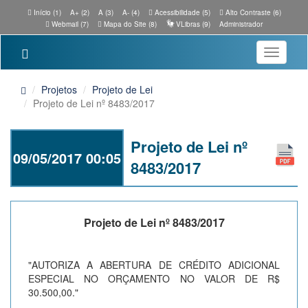
Início (1)
A+ (2)
A (3)
A- (4)
Acessibilidade (5)
Alto Contraste (6)
Webmail (7)
Mapa do Site (8)
VLibras (9)
Administrador
Toggle
navigatio
Projetos
Projeto de Lei
Projeto de Lei nº 8483/2017
Projeto de Lei nº
09/05/2017 00:05
8483/2017
Projeto de Lei nº 8483/2017
"AUTORIZA A ABERTURA DE CRÉDITO ADICIONAL
ESPECIAL NO ORÇAMENTO NO VALOR DE R$
30.500,00."