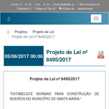
Início (1)
A+ (2)
A (3)
A- (4)
Acessibilidade (5)
Alto Contraste (6)
Webmail (7)
Mapa do Site (8)
VLibras (9)
Administrador
Toggle
navigatio
Projetos
Projeto de Lei
Projeto de Lei nº 8495/2017
Projeto de Lei nº
05/06/2017 00:06
8495/2017
Projeto de Lei nº 8495/2017
"ESTABELECE NORMAS PARA CONSTRUÇÃO DE
BUEIROS NO MUNICÍPIO DE SANTA MARIA."