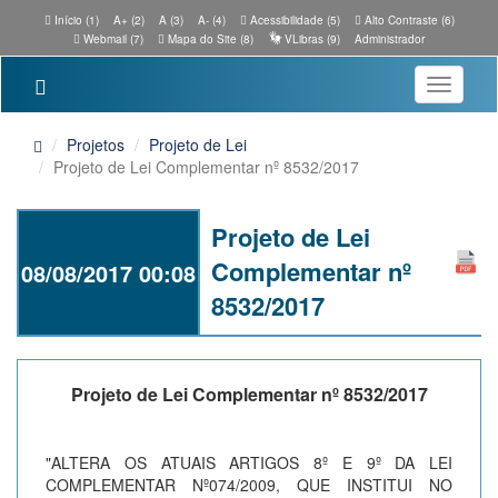
Início (1)
A+ (2)
A (3)
A- (4)
Acessibilidade (5)
Alto Contraste (6)
Webmail (7)
Mapa do Site (8)
VLibras (9)
Administrador
Toggle
navigatio
Projetos
Projeto de Lei
Projeto de Lei Complementar nº 8532/2017
Projeto de Lei
Complementar nº
08/08/2017 00:08
8532/2017
Projeto de Lei Complementar nº 8532/2017
"ALTERA OS ATUAIS ARTIGOS 8º E 9º DA LEI
COMPLEMENTAR Nº074/2009, QUE INSTITUI NO