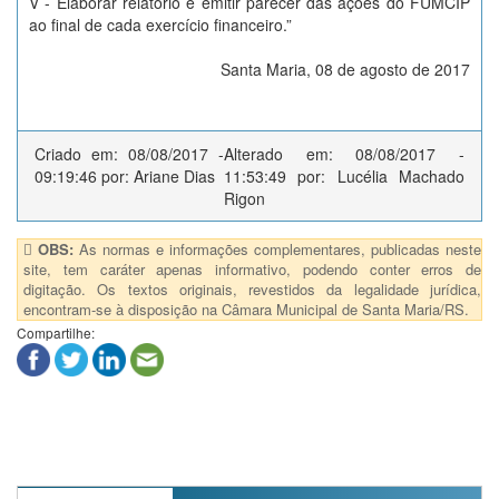
V - Elaborar relatório e emitir parecer das ações do FUMCIP
ao final de cada exercício financeiro.”
Santa Maria, 08 de agosto de 2017
Criado em: 08/08/2017 -
Alterado em: 08/08/2017 -
09:19:46 por: Ariane Dias
11:53:49 por: Lucélia Machado
Rigon
OBS:
As normas e informações complementares, publicadas neste
site, tem caráter apenas informativo, podendo conter erros de
digitação. Os textos originais, revestidos da legalidade jurídica,
encontram-se à disposição na Câmara Municipal de Santa Maria/RS.
Compartilhe: