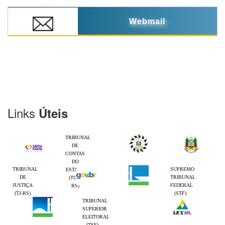
Webmail
Links
Úteis
TRIBUNAL
DE
CONTAS
DO
TRIBUNAL
SUPREMO
ESTADO
DE
TRIBUNAL
(TCE-
JUSTIÇA
FEDERAL
RS)
(TJ-RS)
(STF)
TRIBUNAL
SUPERIOR
ELEITORAL
(TSE)