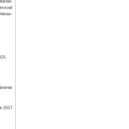
árias:
Pessoal
iárias-
015.
tinente
de 2017