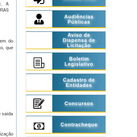
, A
TRAS
Audiências
Públicas
Aviso de
Dispensa de
arem do
Licitação
o, que
Boletim
Legislativo
Cadastro de
Entidades
Concursos
e saída
Contracheque
lização