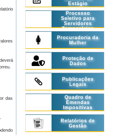
Estágio
latório
Processo
Seletivo para
Servidores
Temporários
Procuradoria da
valores
Mulher
Proteção de
 deverá
Dados
orreu.
Publicações
Legais
Quadro de
lor das
Emendas
Impositivas
.
Relatórios de
Gestão
podendo