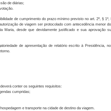
ssão de diárias;
 votação.
ilidade de cumprimento do prazo mínimo previsto no art. 2º, § 1º, 
 autorização de viagem ser protocolado com antecedência menor d
ta Maria, desde que devidamente justificado e sua aprovação suj
gatoriedade de apresentação de relatório escrito à Presidência, n
etorno.
o deverá conter os seguintes requisitos:
 agendas cumpridas;
hospedagem e transporte na cidade de destino da viagem.