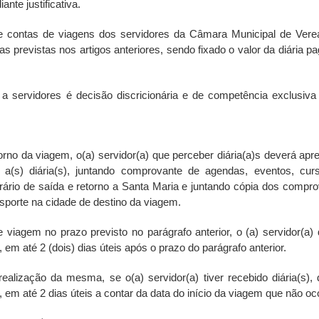
nte justificativa.
de contas de viagens dos servidores da Câmara Municipal de Vere
previstas nos artigos anteriores, sendo fixado o valor da diária p
a servidores é decisão discricionária e de competência exclusiva
no da viagem, o(a) servidor(a) que perceber diária(a)s deverá apr
u a(s) diária(s), juntando comprovante de agendas, eventos, cur
ário de saída e retorno a Santa Maria e juntando cópia dos compr
porte na cidade de destino da viagem.
viagem no prazo previsto no parágrafo anterior, o (a) servidor(a)
 em até 2 (dois) dias úteis após o prazo do parágrafo anterior.
alização da mesma, se o(a) servidor(a) tiver recebido diária(s),
, em até 2 dias úteis a contar da data do início da viagem que não oc