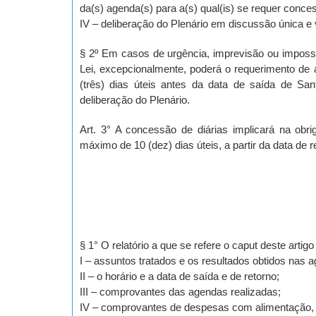
da(s) agenda(s) para a(s) qual(is) se requer conce
IV – deliberação do Plenário em discussão única e
§ 2º Em casos de urgência, imprevisão ou impossib
Lei, excepcionalmente, poderá o requerimento de
(três) dias úteis antes da data de saída de San
deliberação do Plenário.
Art. 3° A concessão de diárias implicará na obri
máximo de 10 (dez) dias úteis, a partir da data de r
§ 1° O relatório a que se refere o caput deste artig
I – assuntos tratados e os resultados obtidos nas
II – o horário e a data de saída e de retorno;
III – comprovantes das agendas realizadas;
IV – comprovantes de despesas com alimentação, 