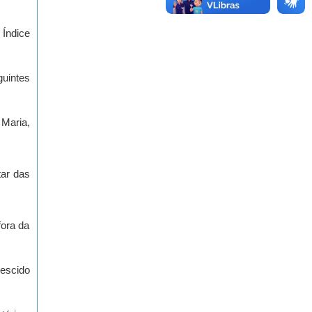
 Índice
guintes
 Maria,
tar das
fora da
rescido