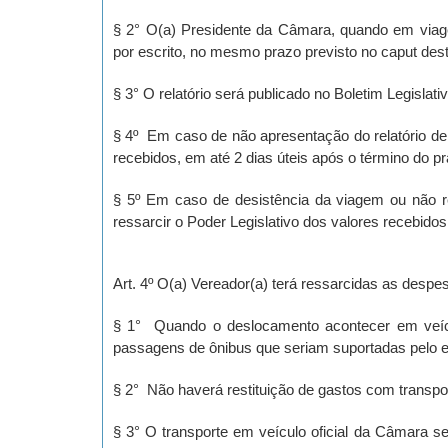
§ 2° O(a) Presidente da Câmara, quando em viage
por escrito, no mesmo prazo previsto no caput dest
§ 3° O relatório será publicado no Boletim Legisla
§ 4º Em caso de não apresentação do relatório de 
recebidos, em até 2 dias úteis após o término do p
§ 5º Em caso de desistência da viagem ou não re
ressarcir o Poder Legislativo dos valores recebidos
Art. 4º O(a) Vereador(a) terá ressarcidas as desp
§ 1° Quando o deslocamento acontecer em veículo
passagens de ônibus que seriam suportadas pelo 
§ 2° Não haverá restituição de gastos com transpo
§ 3° O transporte em veículo oficial da Câmara s