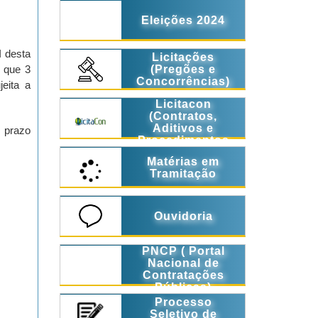
Eleições 2024
I desta
Licitações
(Pregões e
o que 3
Concorrências)
eita a
Licitacon
(Contratos,
Aditivos e
o prazo
Procedimentos
Licitatórios)
Matérias em
Tramitação
Ouvidoria
PNCP ( Portal
Nacional de
Contratações
Públicas)
Processo
Seletivo de