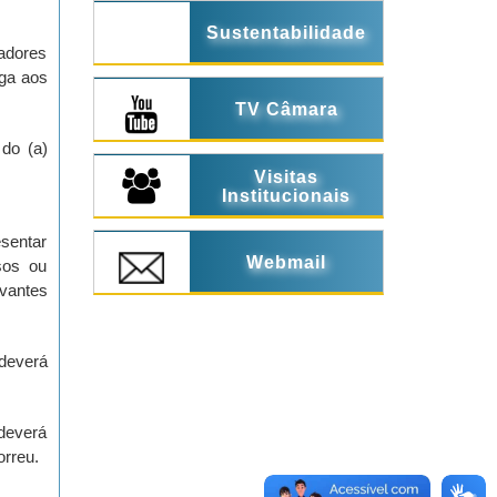
Sustentabilidade
adores
aga aos
TV Câmara
 do (a)
Visitas
Institucionais
esentar
Webmail
sos ou
ovantes
 deverá
 deverá
orreu.