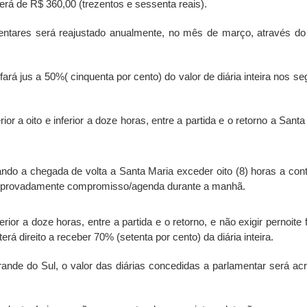
será de R$ 360,00 (trezentos e sessenta reais).
amentares será reajustado anualmente, no mês de março, através do
s a 50%( cinquenta por cento) do valor de diária inteira nos se
r a oito e inferior a doze horas, entre a partida e o retorno a Santa
uando a chegada de volta a Santa Maria exceder oito (8) horas a con
omprovadamente compromisso/agenda durante a manhã.
ior a doze horas, entre a partida e o retorno, e não exigir pernoite 
erá direito a receber 70% (setenta por cento) da diária inteira.
ande do Sul, o valor das diárias concedidas a parlamentar será ac