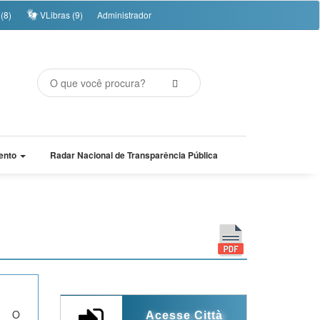
(8)
VLibras (9)
Administrador
ento
Radar Nacional de Transparência Pública
, O
Acesse Città