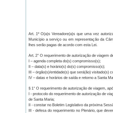
Art. 1º O(a)s Vereadore(a)s que uma vez autoriz
Município a serviço ou em representação da Câma
lhes serão pagas de acordo com esta Lei.
Art. 2° O requerimento de autorização de viagem de
I – agenda completa do(s) compromisso(s);
II – data(s) e horário(s) do(s) compromisso(s);
III – órgão(s)/entidade(s) que será(ão) visitado(s) 
IV – datas e horários de saída e retorno a Santa Ma
§ 1° O requerimento de autorização de viagem, apó
I - protocolo do requerimento de autorização de vi
de Santa Maria;
II - constar no Boletim Legislativo da próxima Sess
III -
defesa do requerimento no Plenário, que deverá