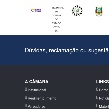
TRIBUNAL
DE
CONTAS
DO
ESTADO
(TCE-
RS)
Dúvidas, reclamação ou sugest
A CÂMARA
LINK
Institucional
Home
Regimento Interno
Notíci
Vereadores
Matér