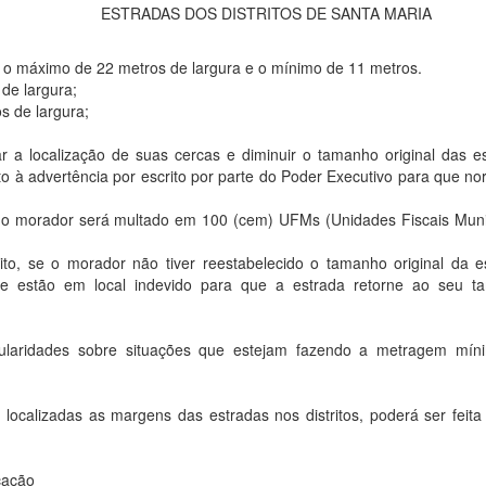
ESTRADAS DOS DISTRITOS DE SANTA MARIA
, o máximo de 22 metros de largura e o mínimo de 11 metros.
 de largura;
os de largura;
r a localização de suas cercas e diminuir o tamanho original das e
eito à advertência por escrito por parte do Poder Executivo para que no
, o morador será multado em 100 (cem) UFMs (Unidades Fiscais Muni
ito, se o morador não tiver reestabelecido o tamanho original da e
ue estão em local indevido para que a estrada retorne ao seu t
gularidades sobre situações que estejam fazendo a metragem mín
ocalizadas as margens das estradas nos distritos, poderá ser feit
cação