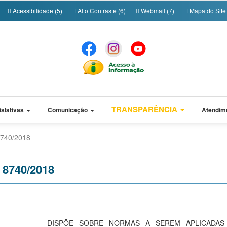
Acessibilidade (5)
Alto Contraste (6)
Webmail (7)
Mapa do Site 
TRANSPARÊNCIA
islativas
Comunicação
Atendim
 8740/2018
º 8740/2018
DISPÕE SOBRE NORMAS A SEREM APLICADAS