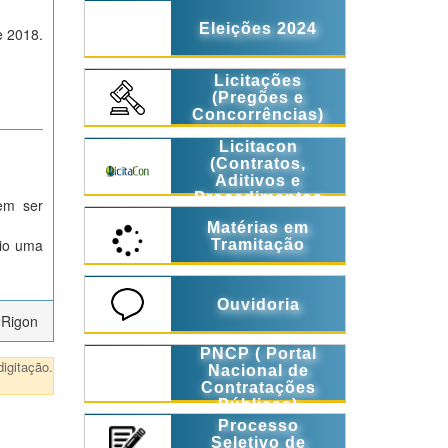
Eleições 2024
e 2018.
Licitações
(Pregões e
Concorrências)
Licitacon
(Contratos,
Aditivos e
Procedimentos
em ser
Licitatórios)
Matérias em
rio uma
Tramitação
Ouvidoria
 Rigon
PNCP ( Portal
igitação.
Nacional de
Contratações
Públicas)
Processo
Seletivo de