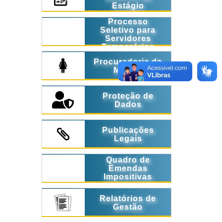
Estágio
Processo
Seletivo para
Servidores
Temporários
Procuradoria da
Mulher
Proteção de
Dados
Publicações
Legais
Quadro de
Emendas
Impositivas
Relatórios de
Gestão