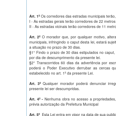
Art. 1º
Os corredores das estradas municipais terão
I - As estradas gerais terão corredores de 22 metros
II - As estradas vicinais terão corredores de 11 metr
Art. 2º
O morador que, por qualquer motivo, altera
municipais, infringindo o caput desta lei, estará suj
a situação no prazo de 30 dias.
§1° Findo o prazo de 30 dias estipulados no caput
por dia de descumprimento da presente lei.
§2° Transcorridos 60 dias da advertência por escr
poderá o Poder Executivo derrubar as cercas q
estabelecido no art. 1º da presente Lei.
Art. 3º
Qualquer morador poderá denunciar irre
presente lei ser descumpridas.
Art. 4º -
Nenhuma obra no acesso a propriedades, l
prévia autorização da Prefeitura Municipal
Art. 5º
Esta Lei entra em vigor na data de sua publi