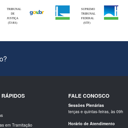
TRIBUNAL
SUPREMO
DE
TRIBUNAL
JUSTIÇA
FEDERAL
(TJ-RS)
(STF)
ão?
S RÁPIDOS
FALE CONOSCO
Sessões Plenárias
terças e quintas-feiras, às 09h
as
Horário de Atendimento
ias em Tramitação