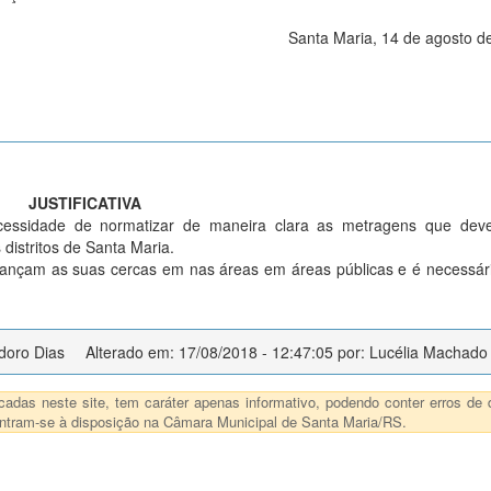
Santa Maria, 14 de agosto d
JUSTIFICATIVA
ecessidade de normatizar de maneira clara as metragens que dev
distritos de Santa Maria.
vançam as suas cercas em nas áreas em áreas públicas e é necessá
idoro Dias
Alterado em: 17/08/2018 - 12:47:05 por: Lucélia Machado
das neste site, tem caráter apenas informativo, podendo conter erros de d
ncontram-se à disposição na Câmara Municipal de Santa Maria/RS.