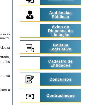
Audiências
Públicas
Aviso de
Dispensa de
stradas
Licitação
rmalize
Boletim
cipais)
Legislativo
strada,
amanho
Cadastro de
Entidades
ima da
Concursos
a sem a
Contracheque