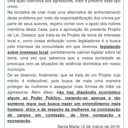
uma ação coercitiva aos agressores, inibir e prevenir esse tipo
crime.
Na tentativa de criar mais uma alternativa de enfrentamento
deste problema por meio da responsabilização dos crimes por
parte de seus autores, espero contar com o apoio dos nobres
membros desta Casa, para a aprovação do presente Projeto
de Lei. Destaco que trata-se de Projeto de tema de interesse
local e, como nossa atribuição como legisladores é a busca
pelo interesse da comunidade em que vivemos,
legislando
sobre interesse local
,
perfeitamente cabível legislar sobre tal
tema, uma vez que sabemos que a nossa sociedade se
preocupa com as situações de violência doméstica em nosso
município.
De se observar, finalmente, que se trata de um Projeto cujo
mérito é indiscutível, pois busca de mais uma maneira
proteger as mulheres e assegurar mais formas de inibir os
agressores. Além disso,
n
ão traz dispêndio econômico
algum ao Poder Público, tratando-se apenas e tão
somente regra que busca trazer um entendimento mais
humano, ético e de respeito às mulheres na contratação
de cargos em comissão, de livre nomeação e
exoneração
.
Santa Maria 12 de março de 2019.