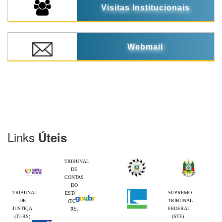
Visitas Institucionais
Webmail
Links
Úteis
TRIBUNAL
DE
CONTAS
DO
TRIBUNAL
SUPREMO
ESTADO
DE
TRIBUNAL
(TCE-
JUSTIÇA
FEDERAL
RS)
(TJ-RS)
(STF)