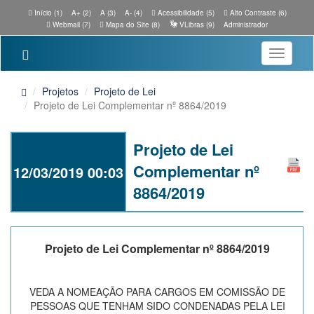
Início (1)
A+ (2)
A (3)
A- (4)
Acessibilidade (5)
Alto Contraste (6)
Webmail (7)
Mapa do Site (8)
VLibras (9)
Administrador
Toggle
navigatio
Projetos
Projeto de Lei
Projeto de Lei Complementar nº 8864/2019
Projeto de Lei
Complementar nº
12/03/2019 00:03
8864/2019
Projeto de Lei Complementar nº 8864/2019
VEDA A NOMEAÇÃO PARA CARGOS EM COMISSÃO DE
PESSOAS QUE TENHAM SIDO CONDENADAS PELA LEI