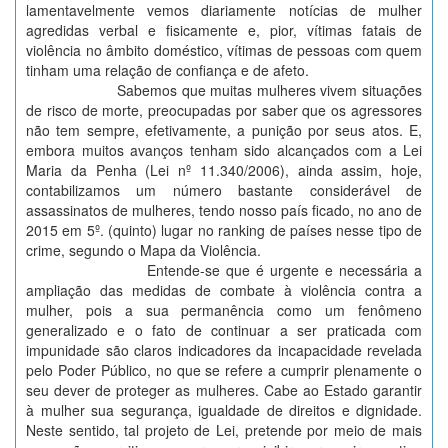
lamentavelmente vemos diariamente notícias de mulher
agredidas verbal e fisicamente e, pior, vítimas fatais de
violência no âmbito doméstico, vítimas de pessoas com quem
tinham uma relação de confiança e de afeto.
Sabemos que muitas mulheres vivem situações
de risco de morte, preocupadas por saber que os agressores
não tem sempre, efetivamente, a punição por seus atos. E,
embora muitos avanços tenham sido alcançados com a Lei
Maria da Penha (Lei nº 11.340/2006), ainda assim, hoje,
contabilizamos um número bastante considerável de
assassinatos de mulheres, tendo nosso país ficado, no ano de
2015 em 5º. (quinto) lugar no ranking de países nesse tipo de
crime, segundo o Mapa da Violência.
Entende-se que é urgente e necessária a
ampliação das medidas de combate à violência contra a
mulher, pois a sua permanência como um fenômeno
generalizado e o fato de continuar a ser praticada com
impunidade são claros indicadores da incapacidade revelada
pelo Poder Público, no que se refere a cumprir plenamente o
seu dever de proteger as mulheres. Cabe ao Estado garantir
à mulher sua segurança, igualdade de direitos e dignidade.
Neste sentido, tal projeto de Lei, pretende por meio de mais