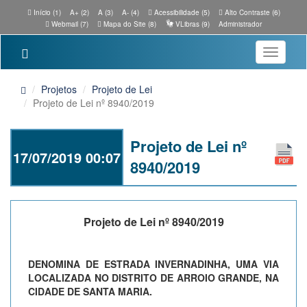
Início (1)
A+ (2)
A (3)
A- (4)
Acessibilidade (5)
Alto Contraste (6)
Webmail (7)
Mapa do Site (8)
VLibras (9)
Administrador
Toggle
navigatio
Projetos
Projeto de Lei
Projeto de Lei nº 8940/2019
Projeto de Lei nº
17/07/2019 00:07
8940/2019
Projeto de Lei nº 8940/2019
DENOMINA DE ESTRADA INVERNADINHA, UMA VIA
LOCALIZADA NO DISTRITO DE ARROIO GRANDE, NA
CIDADE DE SANTA MARIA.