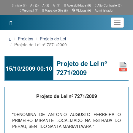
Início (1)
A+ (2)
A (3)
A- (4)
Acessibilidade (5)
Alto Contraste (6)
Webmail (7)
Mapa do Site (8)
VLibras (9)
Administrador
Toggle
navigatio
Projetos
Projeto de Lei
Projeto de Lei nº 7271/2009
Projeto de Lei nº
15/10/2009 00:10
7271/2009
Projeto de Lei nº 7271/2009
"DENOMINA DE ANTONIO AUGUSTO FERREIRA O
PRIMEIRO MIRANTE LOCALIZADO NA ESTRADA DO
PERAU, SENTIDO SANTA MARIA/ITAARA."