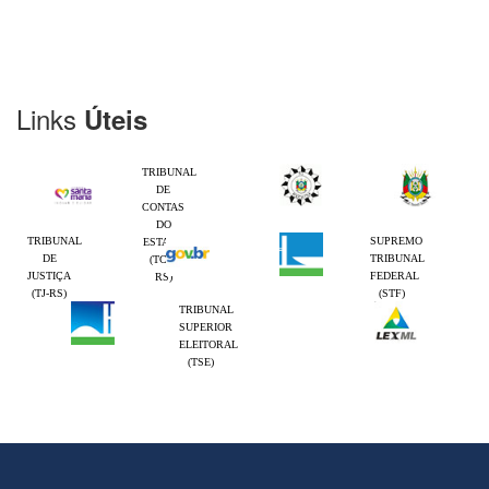
Links
Úteis
TRIBUNAL
DE
CONTAS
DO
TRIBUNAL
SUPREMO
ESTADO
DE
TRIBUNAL
(TCE-
JUSTIÇA
FEDERAL
RS)
(TJ-RS)
(STF)
TRIBUNAL
SUPERIOR
ELEITORAL
(TSE)