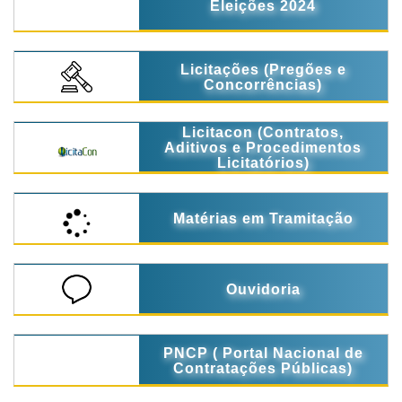
Eleições 2024
Licitações (Pregões e
Concorrências)
Licitacon (Contratos,
Aditivos e Procedimentos
Licitatórios)
Matérias em Tramitação
Ouvidoria
PNCP ( Portal Nacional de
Contratações Públicas)