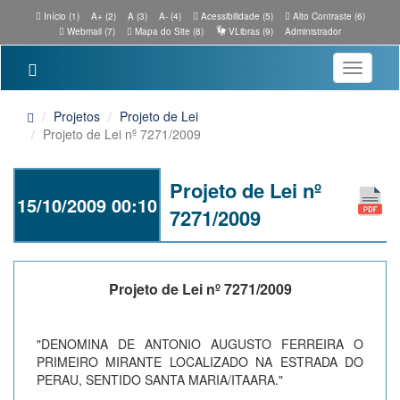
Início (1)
A+ (2)
A (3)
A- (4)
Acessibilidade (5)
Alto Contraste (6)
Webmail (7)
Mapa do Site (8)
VLibras (9)
Administrador
Toggle
navigatio
Projetos
Projeto de Lei
Projeto de Lei nº 7271/2009
Projeto de Lei nº
15/10/2009 00:10
7271/2009
Projeto de Lei nº 7271/2009
"DENOMINA DE ANTONIO AUGUSTO FERREIRA O
PRIMEIRO MIRANTE LOCALIZADO NA ESTRADA DO
PERAU, SENTIDO SANTA MARIA/ITAARA."