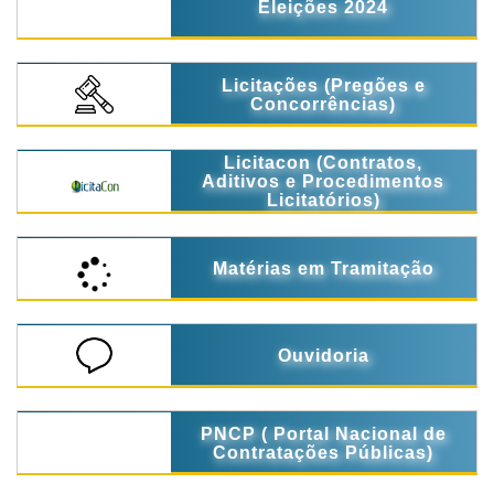
Eleições 2024
Licitações (Pregões e
Concorrências)
Licitacon (Contratos,
Aditivos e Procedimentos
Licitatórios)
Matérias em Tramitação
Ouvidoria
PNCP ( Portal Nacional de
Contratações Públicas)