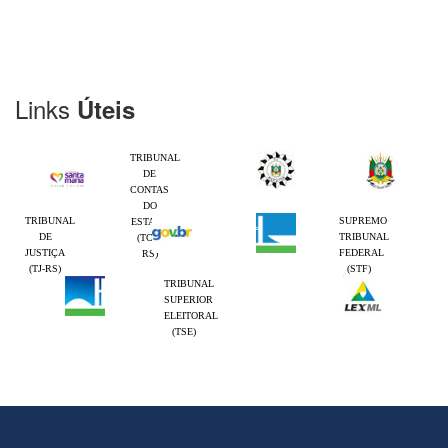
Links
Úteis
TRIBUNAL
DE
CONTAS
DO
TRIBUNAL
SUPREMO
ESTADO
DE
TRIBUNAL
(TCE-
JUSTIÇA
FEDERAL
RS)
(TJ-RS)
(STF)
TRIBUNAL
SUPERIOR
ELEITORAL
(TSE)