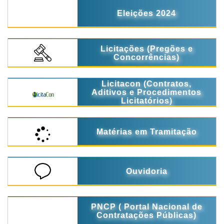
Eleições 2024
Licitações (Pregões e
Concorrências)
Licitacon (Contratos,
Aditivos e Procedimentos
Licitatórios)
Matérias em Tramitação
Ouvidoria
PNCP ( Portal Nacional de
Contratações Públicas)