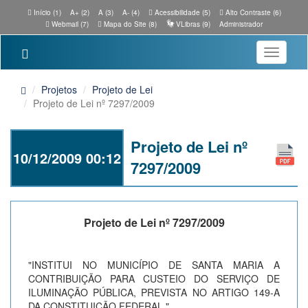
Início (1)
A+ (2)
A (3)
A- (4)
Acessibilidade (5)
Alto Contraste (6)
Webmail (7)
Mapa do Site (8)
VLibras (9)
Administrador
Toggle
navigatio
Projetos
Projeto de Lei
Projeto de Lei nº 7297/2009
Projeto de Lei nº
10/12/2009 00:12
7297/2009
Projeto de Lei nº 7297/2009
"INSTITUI NO MUNICÍPIO DE SANTA MARIA A
CONTRIBUIÇÃO PARA CUSTEIO DO SERVIÇO DE
ILUMINAÇÃO PÚBLICA, PREVISTA NO ARTIGO 149-A
DA CONSTITUIÇÃO FEDERAL."