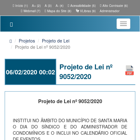
Início (1)
A+ (2)
A (3)
A- (4)
Acessibilidade (5)
Alto Contraste (6)
Webmail (7)
Mapa do Site (8)
VLibras (9)
Administrador
Toggle
navigatio
Projetos
Projeto de Lei
Projeto de Lei nº 9052/2020
Projeto de Lei nº
06/02/2020 00:02
9052/2020
Projeto de Lei nº 9052/2020
INSTITUI NO ÂMBITO DO MUNICÍPIO DE SANTA MARIA
O DIA DO SÍNDICO E DO ADMINISTRADOR DE
CONDOMÍNIOS E O INCLUI NO CALENDÁRIO OFICIAL
DE EVENTOS.