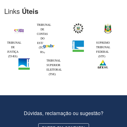
Links
Úteis
TRIBUNAL
DE
CONTAS
DO
TRIBUNAL
SUPREMO
ESTADO
DE
TRIBUNAL
(TCE-
JUSTIÇA
FEDERAL
RS)
(TJ-RS)
(STF)
TRIBUNAL
SUPERIOR
ELEITORAL
(TSE)
Dúvidas, reclamação ou sugestão?