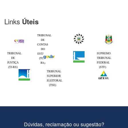
Links
Úteis
TRIBUNAL
DE
CONTAS
DO
TRIBUNAL
SUPREMO
ESTADO
DE
TRIBUNAL
(TCE-
JUSTIÇA
FEDERAL
RS)
(TJ-RS)
(STF)
TRIBUNAL
SUPERIOR
ELEITORAL
(TSE)
Dúvidas, reclamação ou sugestão?