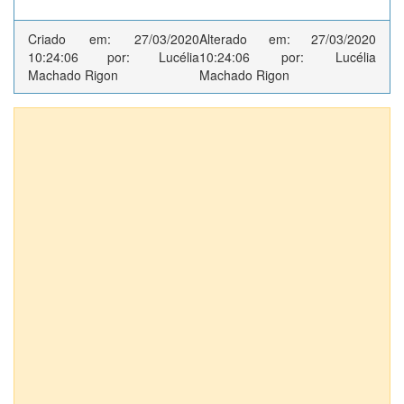
Criado em: 27/03/2020
Alterado em: 27/03/2020
10:24:06 por: Lucélia
10:24:06 por: Lucélia
Machado Rigon
Machado Rigon
Anexos (5)
Requerimento de Análise
Ata
Estatuto
CNPJ
Considera de Utilidade Pública - Lauduz (1)