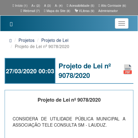
Início (1)
A+ (2)
A (3)
A- (4)
Acessibilidade (5)
Alto Contraste (6)
Webmail (7)
Mapa do Site (8)
VLibras (9)
Administrador
Toggle
navigatio
Projetos
Projeto de Lei
Projeto de Lei nº 9078/2020
Projeto de Lei nº
27/03/2020 00:03
9078/2020
Projeto de Lei nº 9078/2020
CONSIDERA DE UTILIDADE PÚBLICA MUNICIPAL A
ASSOCIAÇÃO TELE CONSULTA SM - LAUDUZ.