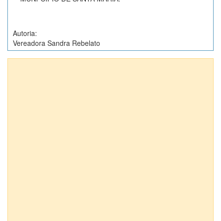
Autoria:
Vereadora Sandra Rebelato
Anexos (1)
Projetos de Lei nº 7842/2012