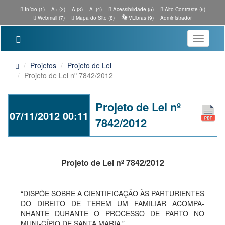
Início (1)
A+ (2)
A (3)
A- (4)
Acessibilidade (5)
Alto Contraste (6)
Webmail (7)
Mapa do Site (8)
VLibras (9)
Administrador
Toggle
navigatio
Projetos
Projeto de Lei
Projeto de Lei nº 7842/2012
Projeto de Lei nº
07/11/2012 00:11
7842/2012
Projeto de Lei nº 7842/2012
“DISPÕE SOBRE A CIENTIFICAÇÃO ÀS PARTURIENTES
DO DIREITO DE TEREM UM FAMILIAR ACOMPA-
NHANTE DURANTE O PROCESSO DE PARTO NO
MUNI-CÍPIO DE SANTA MARIA.”