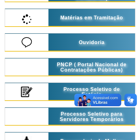
Matérias em Tramitação
Ouvidoria
PNCP ( Portal Nacional de
Contratações Públicas)
Processo Seletivo de
Estágio
Processo Seletivo para
Servidores Temporários