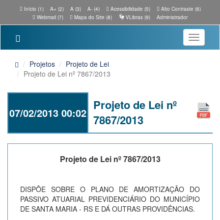
Início (1)
A+ (2)
A (3)
A- (4)
Acessibilidade (5)
Alto Contraste (6)
Webmail (7)
Mapa do Site (8)
VLibras (9)
Administrador
Toggle
navigatio
Projetos
Projeto de Lei
Projeto de Lei nº 7867/2013
Projeto de Lei nº
07/02/2013 00:02
7867/2013
Projeto de Lei nº 7867/2013
DISPÕE SOBRE O PLANO DE AMORTIZAÇÃO DO
PASSIVO ATUARIAL PREVIDENCIÁRIO DO MUNICÍPIO
DE SANTA MARIA - RS E DÁ OUTRAS PROVIDÊNCIAS.