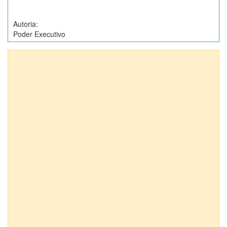
Autoria:
Poder Executivo
Anexos (1)
Projetos de Lei nº 7867/2013