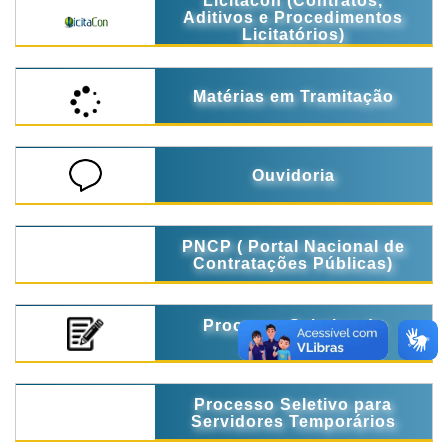
Licitacon (Contratos,
Aditivos e Procedimentos
Licitatórios)
Matérias em Tramitação
Ouvidoria
PNCP ( Portal Nacional de
Contratações Públicas)
Processo Seletivo de
Estágio
Processo Seletivo para
Servidores Temporários