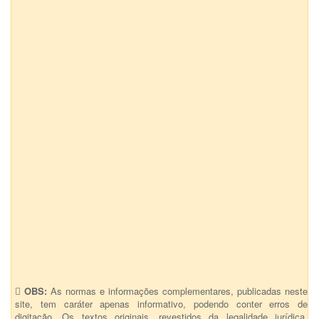
OBS:
As normas e informações complementares, publicadas neste
site, tem caráter apenas informativo, podendo conter erros de
digitação. Os textos originais, revestidos da legalidade jurídica,