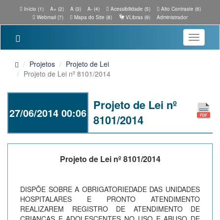
Início (1)
A+ (2)
A (3)
A- (4)
Acessibilidade (5)
Alto Contraste (6)
Webmail (7)
Mapa do Site (8)
VLibras (9)
Administrador
Toggle
navigatio
Projetos
Projeto de Lei
Projeto de Lei nº 8101/2014
Projeto de Lei nº
27/06/2014 00:06
8101/2014
Projeto de Lei nº 8101/2014
DISPÕE SOBRE A OBRIGATORIEDADE DAS UNIDADES
HOSPITALARES E PRONTO ATENDIMENTO
REALIZAREM REGISTRO DE ATENDIMENTO DE
CRIANÇAS E ADOLESCENTES NO USO E ABUSO DE