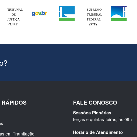
TRIBUNAL
SUPREMO
DE
TRIBUNAL
JUSTIÇA
FEDERAL
(TJ-RS)
(STF)
ão?
S RÁPIDOS
FALE CONOSCO
Sessões Plenárias
terças e quintas-feiras, às 09h
as
Horário de Atendimento
ias em Tramitação