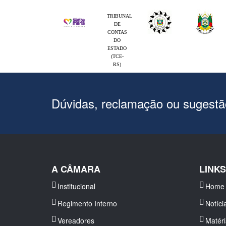
TRIBUNAL
DE
CONTAS
DO
ESTADO
(TCE-
RS)
Dúvidas, reclamação ou sugest
A CÂMARA
LINK
Institucional
Home
Regimento Interno
Notíci
Vereadores
Matér