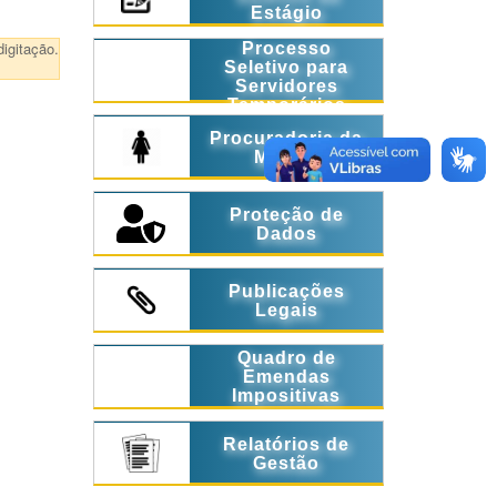
Estágio
igitação.
Processo
Seletivo para
Servidores
Temporários
Procuradoria da
Mulher
Proteção de
Dados
Publicações
Legais
Quadro de
Emendas
Impositivas
Relatórios de
Gestão