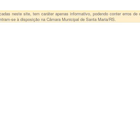
das neste site, tem caráter apenas informativo, podendo conter erros de d
ncontram-se à disposição na Câmara Municipal de Santa Maria/RS.