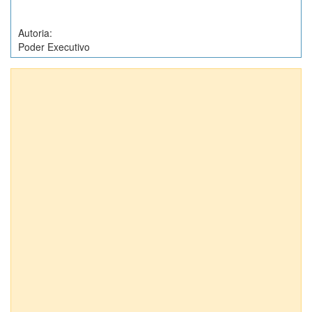
Autoria:
Poder Executivo
Anexos (1)
Projetos de Lei nº 8123/2014