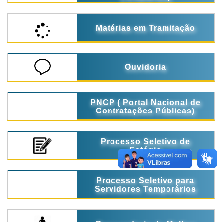
Matérias em Tramitação
Ouvidoria
PNCP ( Portal Nacional de
Contratações Públicas)
Processo Seletivo de
Estágio
Processo Seletivo para
Servidores Temporários