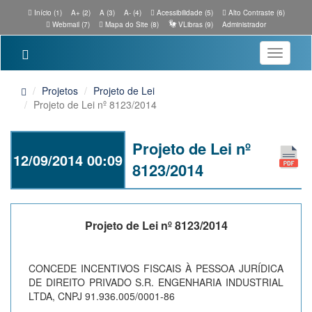
Início (1)
A+ (2)
A (3)
A- (4)
Acessibilidade (5)
Alto Contraste (6)
Webmail (7)
Mapa do Site (8)
VLibras (9)
Administrador
Toggle
navigatio
Projetos
Projeto de Lei
Projeto de Lei nº 8123/2014
Projeto de Lei nº
12/09/2014 00:09
8123/2014
Projeto de Lei nº 8123/2014
CONCEDE INCENTIVOS FISCAIS À PESSOA JURÍDICA
DE DIREITO PRIVADO S.R. ENGENHARIA INDUSTRIAL
LTDA, CNPJ 91.936.005/0001-86