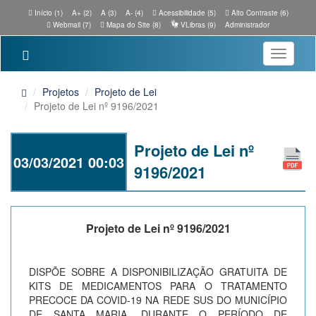
Início (1)
A+ (2)
A (3)
A- (4)
Acessibilidade (5)
Alto Contraste (6)
Webmail (7)
Mapa do Site (8)
VLibras (9)
Administrador
Toggle
navigatio
Projetos
Projeto de Lei
Projeto de Lei nº 9196/2021
Projeto de Lei nº
03/03/2021 00:03
9196/2021
Projeto de Lei nº 9196/2021
DISPÕE SOBRE A DISPONIBILIZAÇÃO GRATUITA DE
KITS DE MEDICAMENTOS PARA O TRATAMENTO
PRECOCE DA COVID-19 NA REDE SUS DO MUNICÍPIO
DE SANTA MARIA, DURANTE O PERÍODO DE