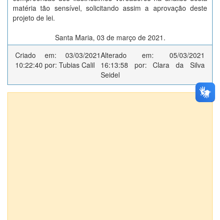
matéria tão sensível, solicitando assim a aprovação deste
projeto de lei.
Santa Maria, 03 de março de 2021.
Criado em: 03/03/2021
Alterado em: 05/03/2021
10:22:40 por: Tubias Calil
16:13:58 por: Clara da Silva
Seidel
Anexos (2)
Dispõe sobre a disponibilização gratuita de kits de
medicamentos para o tratamento precoce da Covid-19 na rede
SUS do Município de Santa Maria, durante o período de
pandemia e dá outras providências
Manifesto pelo Tto Precoce