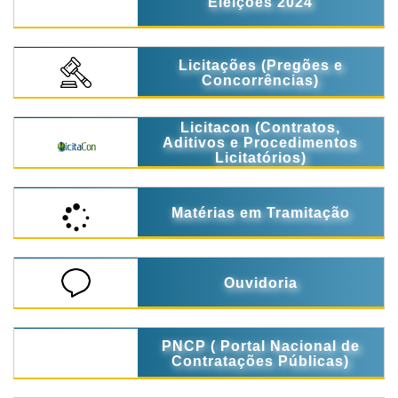
Eleições 2024
Licitações (Pregões e
Concorrências)
Licitacon (Contratos,
Aditivos e Procedimentos
Licitatórios)
Matérias em Tramitação
Ouvidoria
PNCP ( Portal Nacional de
Contratações Públicas)